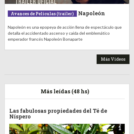
Napoleón
Avances de Películas (trailer)
Napoleón es una epopeya de acción llena de espectáculo que
detalla el accidentado ascenso y caída del emblemático
emperador francés Napoleón Bonaparte
Más Videos
Más leídas (48 hs)
Las fabulosas propiedades del Té de
Níspero
1