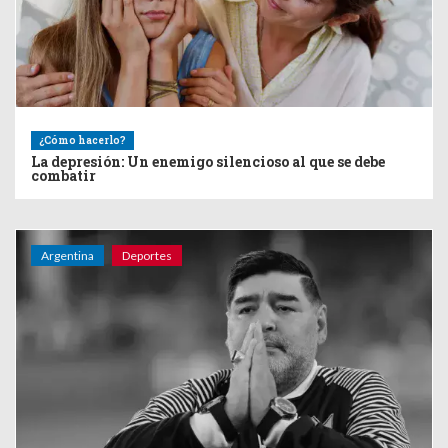
¿Cómo hacerlo?
La depresión: Un enemigo silencioso al que se debe
combatir
Argentina
Deportes