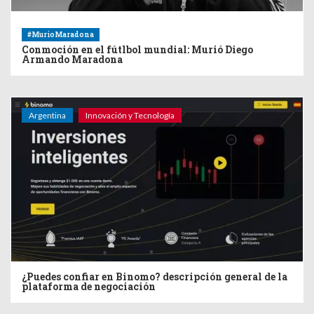
#MurioMaradona
Conmoción en el fútlbol mundial: Murió Diego
Armando Maradona
Argentina
Innovación y Tecnología
¿Puedes confiar en Binomo? descripción general de la
plataforma de negociación