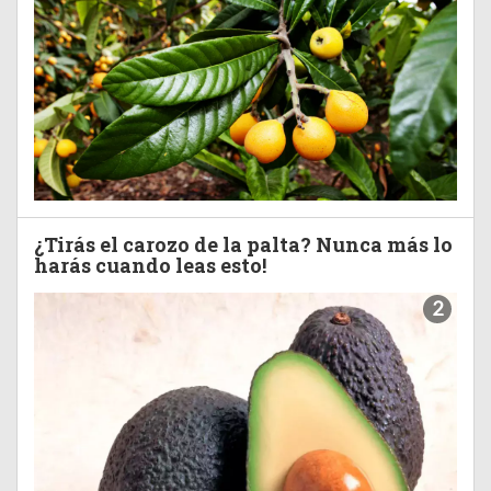
¿Tirás el carozo de la palta? Nunca más lo
harás cuando leas esto!
2