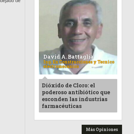
 dejado de
David A. Battaglia
Ing. En Construcciones y Tecnico
electromecanico
Dióxido de Cloro: el
poderoso antibiótico que
esconden las industrias
farmacéuticas
Más Opiniones