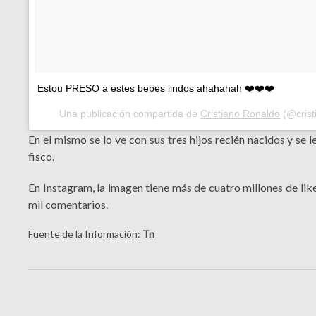
Estou PRESO a estes bebés lindos ahahahah ❤️❤️❤️
Una publicación compartida de
Cristiano Ronaldo
(@crist
En el mismo se lo ve con sus tres hijos recién nacidos y se l
fisco.
En Instagram, la imagen tiene más de cuatro millones de like
mil comentarios.
Fuente de la Información:
Tn