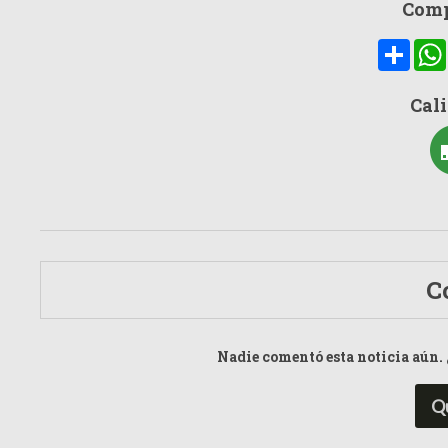
Comp
Compa
Cali
C
Nadie comentó esta noticia aún. 
Q