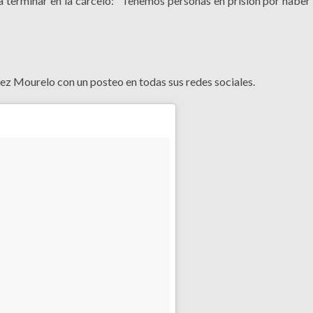
ía terminar en la cárcelo: "Tenemos personas en prisión por haber
mez Mourelo con un posteo en todas sus redes sociales.