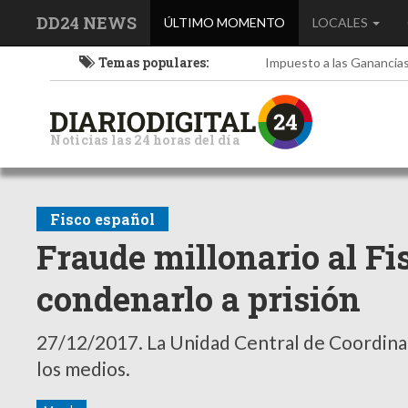
DD24 NEWS
(current)
ÚLTIMO MOMENTO
LOCALES
Temas populares:
Impuesto a las Ganancia
Noticias las 24 horas del día
Fisco español
Fraude millonario al Fi
condenarlo a prisión
27/12/2017.
La Unidad Central de Coordinac
los medios.