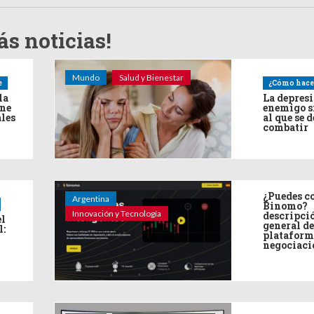
s noticias!
Mundo
Salud y Bienestar
e
¿Cómo hace
la
La depres
ine
enemigo s
ales
al que se 
combatir
¿Puedes co
Argentina
Binomo?
Innovación y Tecnología
descripci
el
general de
l:
plataform
negociaci