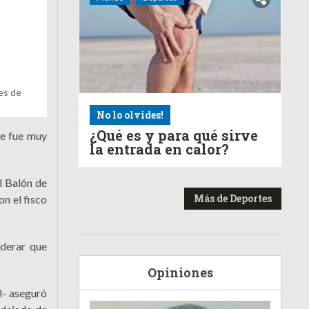
nes de
No lo olvides!
¿Qué es y para qué sirve
ue fue muy
la entrada en calor?
l Balón de
Más de Deportes
on el fisco
iderar que
Opiniones
l- aseguró