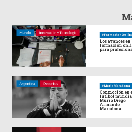
Má
Mundo
Innovación y Tecnología
#FormacionOnlin
Los avances en 
formación onl
para profesion
Argentina
Deportes
#MurioMaradona
Conmoción en 
fútlbol mundia
Murió Diego
Armando
Maradona