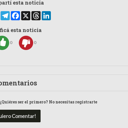
artí esta noticia
rtir
WhatsApp
Telegram
Facebook
X
Threads
LinkedIn
ficá esta noticia
0
0
omentarios
¿Quiéres ser el primero? No necesitas registrarte
uiero Comentar!