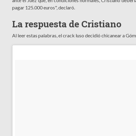
ante el Juez que, en condiciones normales, Cristiano deber
pagar 125.000 euros", declaró.
La respuesta de Cristiano
Al leer estas palabras, el crack luso decidió chicanear a Gó