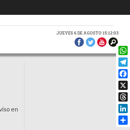
JUEVES 6 DE AGOSTO 15:12:04
What
Teleg
Faceb
X
Threa
viso en
Linke
Compa