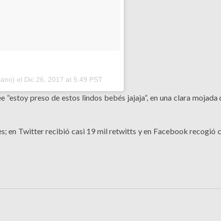
iano) el
Dic 26, 2017 at 5:49 PST
ee “estoy preso de estos lindos bebés jajaja”, en una clara mojada 
s; en Twitter recibió casi 19 mil retwitts y en Facebook recogió 