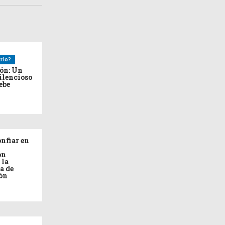
rlo?
ión: Un
ilencioso
debe
nfiar en
ón
 la
a de
ón