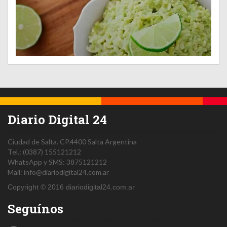
Diario Digital 24
Ciudad de Salta.
CP.4400
Salta
Argentina
Tel.:
(0387) 155121212
WhatsApp y SMS: 3875121212
Mail:
info@diariodigital24.com.ar
Copyright © 2016 diariodigital24.com.ar
Seguínos