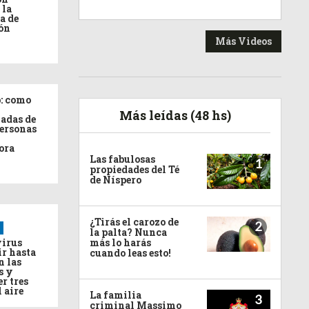
 la
a de
ón
Más Videos
: como
Más leídas (48 hs)
adas de
personas
ora
Las fabulosas
1
propiedades del Té
de Níspero
¿Tirás el carozo de
2
la palta? Nunca
virus
más lo harás
ir hasta
cuando leas esto!
n las
s y
r tres
l aire
La familia
3
criminal Massimo