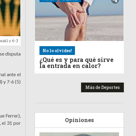
eak) y 6-3
No lo olvides!
 se disputa
¿Qué es y para qué sirve
la entrada en calor?
nal ante el
) y 7-6 (5)
Más de Deportes
e Ferrer),
Opiniones
, el 31 por