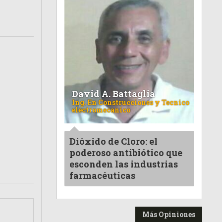
David A. Battaglia
Ing. En Construcciones y Tecnico
electromecanico
Dióxido de Cloro: el
poderoso antibiótico que
esconden las industrias
farmacéuticas
Más Opiniones