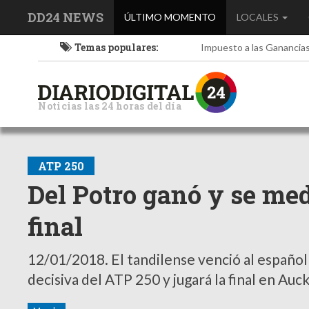
DD24 NEWS
(current)
ÚLTIMO MOMENTO
LOCALES
Temas populares:
Impuesto a las Ganancia
Noticias las 24 horas del día
ATP 250
Del Potro ganó y se med
final
12/01/2018.
El tandilense venció al español
decisiva del ATP 250 y jugará la final en Auc