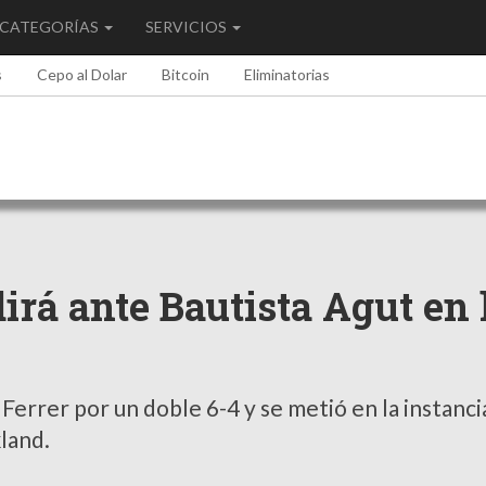
CATEGORÍAS
SERVICIOS
s
Cepo al Dolar
Bitcoin
Eliminatorias
irá ante Bautista Agut en 
 Ferrer por un doble 6-4 y se metió en la instanci
kland.