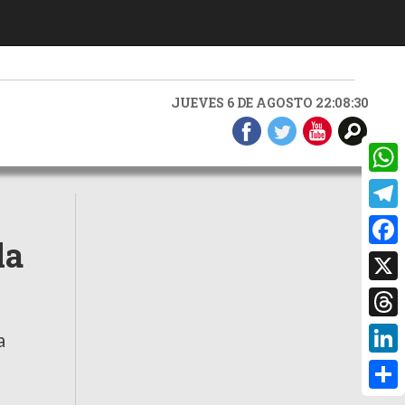
JUEVES 6 DE AGOSTO 22:08:32
What
Teleg
la
Faceb
X
Threa
a
Linke
Compa