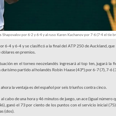
s Shapovalov por 6-2 y 6-4 y al ruso Karen Kachanov por 7-6 (7-4 el tie br
r 6-4 y 6-4 y se clasificó a la final del ATP 250 de Auckland, que
 dólares en premios.
uación en el torneo neozelandés ingresará al top ten, jugará la fi
durísimo partido al holandés Robin Haase (43°) por 6-7 (7), 7-6 (3
ahora la ventaja es del español por seis triunfos contra cinco.
l cabo de una hora y 46 minutos de juego, un ace (igual número qu
), ganó el 73 por ciento de los puntos con el servicio inicial (75)
as (dos).