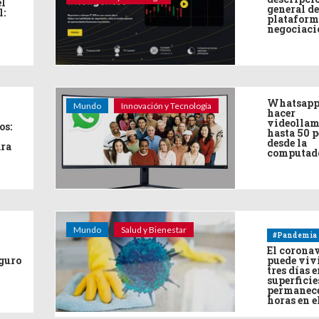
el
general de
l:
plataform
negociaci
Whatsapp
Mundo
Innovación y Tecnología
hacer
videollam
os:
hasta 50 
desde la
ara
computad
Mundo
Salud y Bienestar
#Pandemia
El corona
eguro
puede viv
tres días e
superficie
permanece
horas en e