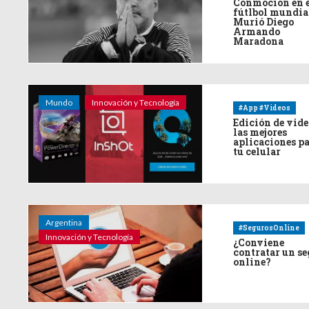
Conmoción en 
fútlbol mundia
Murió Diego
Armando
Maradona
Mundo
Innovación y Tecnología
#App #Videos
Edición de vide
las mejores
aplicaciones p
tu celular
Argentina
#SegurosOnline
Innovación y Tecnología
¿Conviene
contratar un s
online?