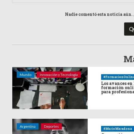
Nadie comentó esta noticia aún. 
Q
Má
Mundo
Innovación y Tecnología
#FormacionOnlin
Los avances en 
formación onl
para profesion
Argentina
Deportes
#MurioMaradona