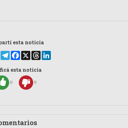
artí esta noticia
rtir
WhatsApp
Telegram
Facebook
X
Threads
LinkedIn
ficá esta noticia
0
0
omentarios