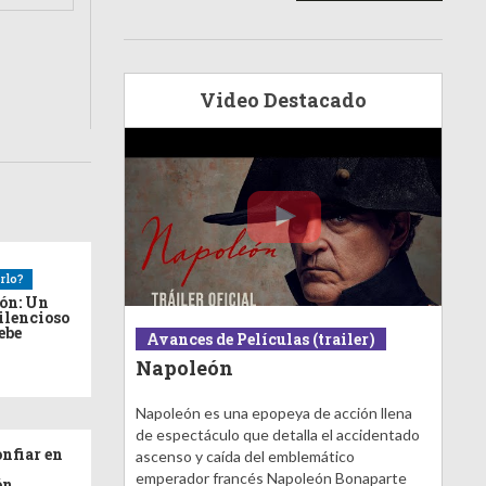
Video Destacado
rlo?
ión: Un
ilencioso
debe
Avances de Películas (trailer)
Napoleón
Napoleón es una epopeya de acción llena
de espectáculo que detalla el accidentado
nfiar en
ascenso y caída del emblemático
emperador francés Napoleón Bonaparte
ón