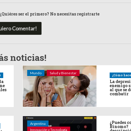
¿Quiéres ser el primero? No necesitas registrarte
uiero Comentar!
s noticias!
Mundo
Salud y Bienestar
e
¿Cómo hace
la
La depres
ine
enemigo s
ales
al que se 
combatir
¿Puedes co
Argentina
Binomo?
Innovación y Tecnología
descripci