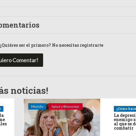
omentarios
¿Quiéres ser el primero? No necesitas registrarte
uiero Comentar!
s noticias!
Mundo
Salud y Bienestar
e
¿Cómo hace
la
La depres
ine
enemigo s
ales
al que se 
combatir