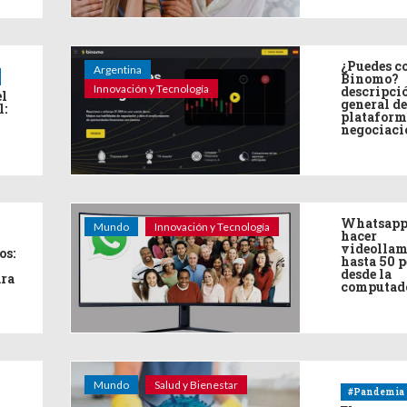
¿Puedes co
Argentina
Binomo?
Innovación y Tecnología
descripci
el
general de
l:
plataform
negociaci
Whatsapp
Mundo
Innovación y Tecnología
hacer
videollam
os:
hasta 50 
desde la
ara
computad
Mundo
Salud y Bienestar
#Pandemia