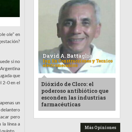
le ole” en
gestación?
David A. Battaglia
Ing. En Construcciones y Tecnico
uede si no
electromecanico
a Argentina
jugada que
 2-0 en el
Dióxido de Cloro: el
poderoso antibiótico que
esconden las industrias
 apenas un
farmacéuticas
n delantero
tacar pero
la línea a
Más Opiniones
quinto...