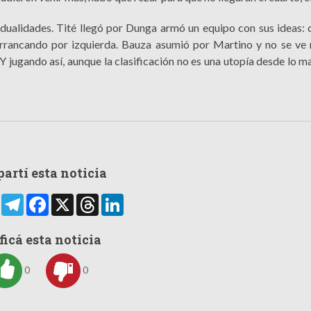
vidualidades. Tité llegó por Dunga armó un equipo con sus ideas:
rancando por izquierda. Bauza asumió por Martino y no se ve 
jugando así, aunque la clasificación no es una utopía desde lo m
artí esta noticia
rtir
WhatsApp
Telegram
Facebook
X
Threads
LinkedIn
ficá esta noticia
0
0