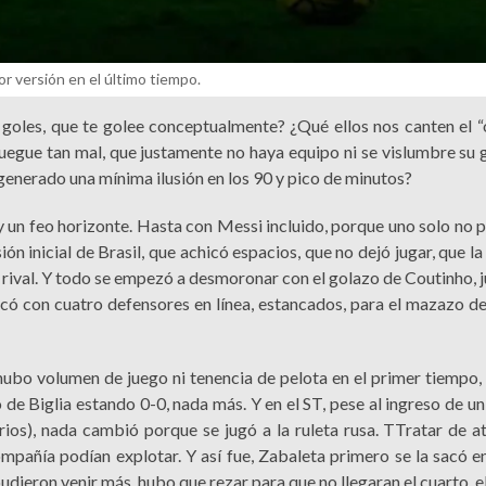
r versión en el último tiempo.
goles, que te golee conceptualmente? ¿Qué ellos nos canten el “o
uegue tan mal, que justamente no haya equipo ni se vislumbre su 
generado una mínima ilusión en los 90 y pico de minutos?
un feo horizonte. Hasta con Messi incluido, porque uno solo no p
ión inicial de Brasil, que achicó espacios, que no dejó jugar, que l
 rival. Y todo se empezó a desmoronar con el golazo de Coutinho, 
có con cuatro defensores en línea, estancados, para el mazazo del
hubo volumen de juego ni tenencia de pelota en el primer tiempo,
zo de Biglia estando 0-0, nada más. Y en el ST, pese al ingreso de u
ios), nada cambió porque se jugó a la ruleta rusa. TTratar de a
añía podían explotar. Y así fue, Zabaleta primero se la sacó en 
pudieron venir más, hubo que rezar para que no llegaran el cuarto, el 