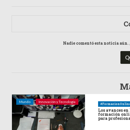
C
Nadie comentó esta noticia aún. 
Q
Má
Mundo
Innovación y Tecnología
#FormacionOnlin
Los avances en 
formación onl
para profesion