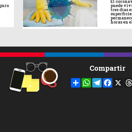
El corona
eguro
puede viv
tres días e
superficie
permanece
horas en e
Compartir
Compartir
WhatsApp
Telegram
Facebook
X