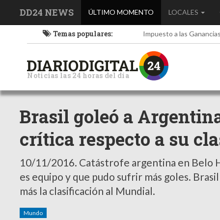
DD24 NEWS
(current)
ÚLTIMO MOMENTO
LOCALES
Temas populares:
Impuesto a las Ganancia
Noticias las 24 horas del día
Brasil goleó a Argentina
crítica respecto a su cl
10/11/2016.
Catástrofe argentina en Belo H
es equipo y que pudo sufrir más goles. Brasil
más la clasificación al Mundial.
Mundo