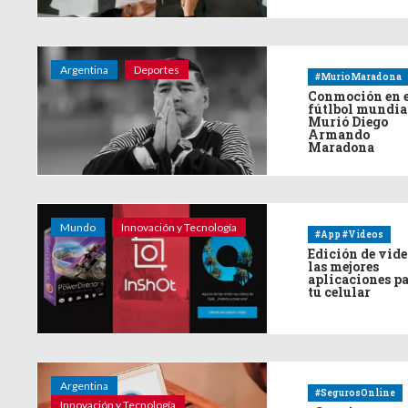
Argentina
Deportes
#MurioMaradona
Conmoción en 
fútlbol mundia
Murió Diego
Armando
Maradona
Mundo
Innovación y Tecnología
#App #Videos
Edición de vide
las mejores
aplicaciones p
tu celular
Argentina
#SegurosOnline
Innovación y Tecnología