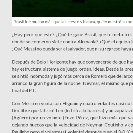
Brasil fue mucho más que la celeste y blanca, quién mostró su peo
¿Hay peor que esto? ¿Qué te gane Brasil, que te meta tres 
donde se comieron siete contra Alemania? ¿Qué el equipo j
¿Qué Messi no pueda ser el salvador, que ni su regreso haya 
Después de Belo Horizonte hay que convencerse de que hay 
hay estructura, sistema de juego, orden, ideas. Desde la pres
se sintió incómoda y jugó más cerca de Romero que del arco
arrancó la gran figura de la noche: Neymar, el mismo que pi
final del PT.
Con Messi en yunta con Higuaín y cuatro volantes casi no 
tiro libre que fabricó Leo (lo tiró a la barrera) y un zapata
(Agüero) por un volante (Enzo Pérez, que hizo más que var
dejando huecos que la velocidad de Neymar, Coutinho y comp
Paulinho pero el volante (sí, volante) después puso el 3-0. Y 