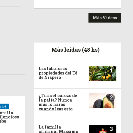
Más Videos
Más leídas (48 hs)
Las fabulosas
1
propiedades del Té
de Níspero
¿Tirás el carozo de
2
la palta? Nunca
más lo harás
rlo?
cuando leas esto!
ión: Un
ilencioso
debe
La familia
3
criminal Massimo