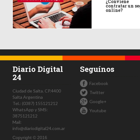
¿Conviene
contratar un s
online?
Diario Digital
Seguínos
24
Facebook
Ciudad de Salta.
CP.4400
Twitter
Salta
Argentina
Google+
Tel.:
(0387) 155121212
WhatsApp y SMS:
Youtube
3875121212
Mail:
info@diariodigital24.com.ar
Copyright © 2016