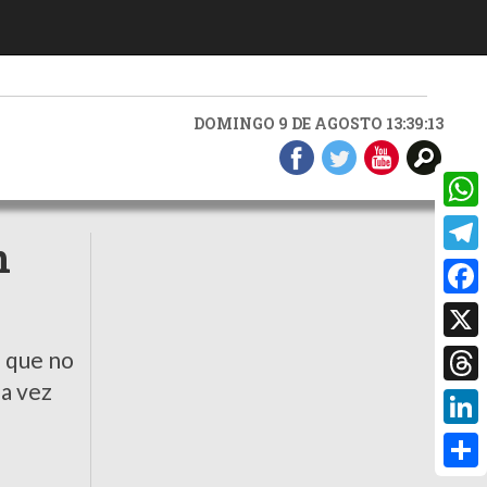
DOMINGO 9 DE AGOSTO 13:39:14
What
n
Teleg
Faceb
X
o que no
da vez
Threa
Linke
Compa