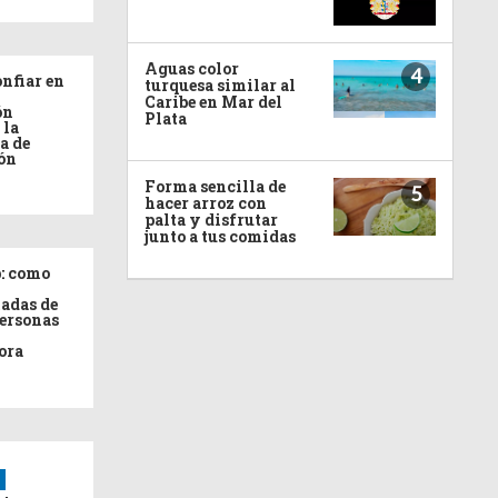
Aguas color
4
nfiar en
turquesa similar al
Caribe en Mar del
ón
Plata
 la
a de
ón
Forma sencilla de
5
hacer arroz con
palta y disfrutar
junto a tus comidas
: como
adas de
personas
ora