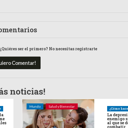
omentarios
¿Quiéres ser el primero? No necesitas registrarte
uiero Comentar!
s noticias!
Mundo
Salud y Bienestar
e
¿Cómo hace
la
La depres
ine
enemigo s
ales
al que se 
combatir