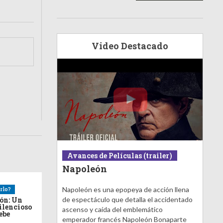
Video Destacado
Avances de Películas (trailer)
Napoleón
Napoleón es una epopeya de acción llena
rlo?
ión: Un
de espectáculo que detalla el accidentado
ilencioso
ascenso y caída del emblemático
debe
emperador francés Napoleón Bonaparte