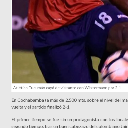
Atlético Tucumán cayó de visitante con Wilstermann por 2-1
En Cochabamba (a más de 2.500 mts. sobre el nivel del mar
vuelta y el partido finalizó 2-1.
El primer tiempo se fue sin un protagonista con los loca
segundo tiempo, tras un buen cabezazo del colombiano Jairo 