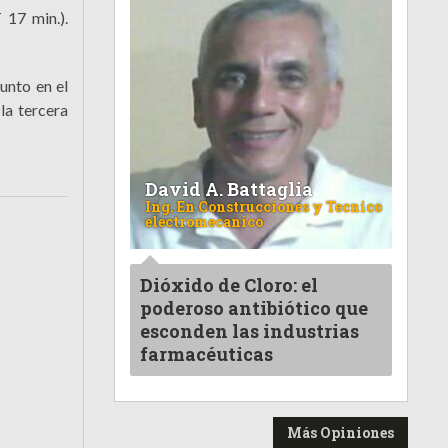
 17 min.).
unto en el
la tercera
David A. Battaglia
Ing. En Construcciones y Tecnico
electromecanico
Dióxido de Cloro: el
poderoso antibiótico que
esconden las industrias
farmacéuticas
Más Opiniones