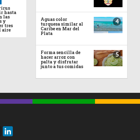
virus
ir hasta
n las
Aguas color
4
s y
turquesa similar al
r tres
Caribe en Mar del
l aire
Plata
Forma sencilla de
5
hacer arroz con
palta y disfrutar
junto a tus comidas
Threads
LinkedIn