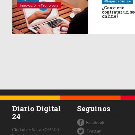
#SegurosOnline
Innovación y Tecnología
¿Conviene
contratar un s
online?
Diario Digital
Seguínos
24
Facebook
Ciudad de Salta.
CP.4400
Twitter