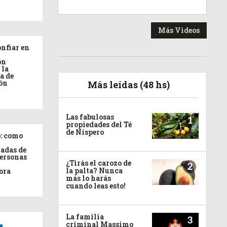
Más Videos
nfiar en
ón
 la
a de
ón
Más leídas (48 hs)
Las fabulosas
1
propiedades del Té
de Níspero
: como
adas de
personas
¿Tirás el carozo de
2
la palta? Nunca
ora
más lo harás
cuando leas esto!
La familia
3
criminal Massimo