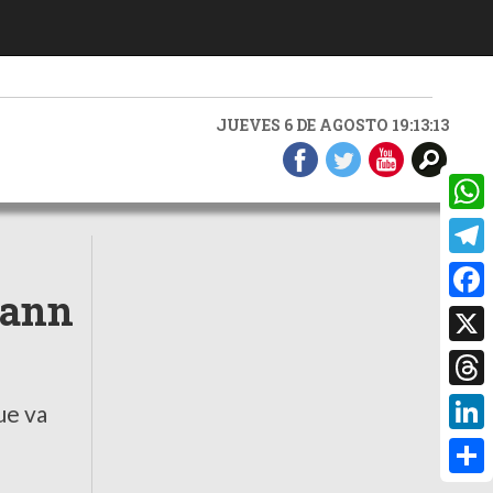
JUEVES 6 DE AGOSTO 19:13:14
What
Teleg
mann
Faceb
X
Threa
ue va
Linke
Compa