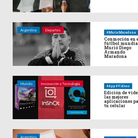
Argentina
Deportes
#MurioMaradona
Conmoción en 
fútlbol mundia
Murió Diego
Armando
Maradona
Mundo
Innovación y Tecnología
#App #Videos
Edición de vide
las mejores
aplicaciones p
tu celular
Argentina