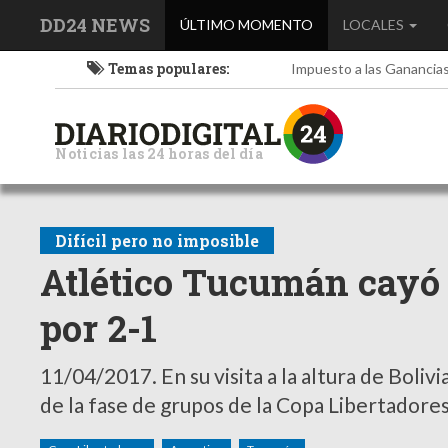
DD24 NEWS
(current)
ÚLTIMO MOMENTO
LOCALES
Temas populares:
Impuesto a las Ganancia
Noticias las 24 horas del día
Difícil pero no imposible
Atlético Tucumán cayó 
por 2-1
11/04/2017.
En su visita a la altura de Boliv
de la fase de grupos de la Copa Libertadores