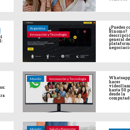
¿Puedes co
Argentina
Binomo?
Innovación y Tecnología
descripci
el
general de
l:
plataform
negociaci
Whatsapp
Mundo
Innovación y Tecnología
hacer
videollam
os:
hasta 50 
desde la
ara
computad
Mundo
Salud y Bienestar