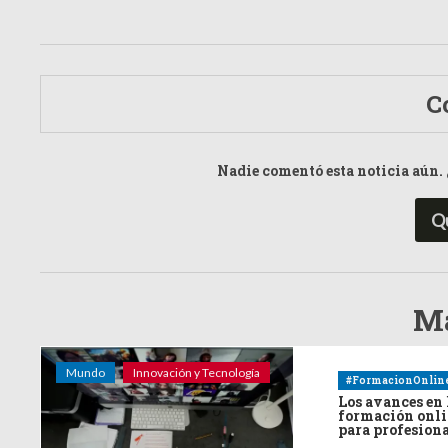
C
Nadie comentó esta noticia aún. 
Q
Má
Mundo
Innovación y Tecnología
#FormacionOnlin
Los avances en 
formación onl
para profesion