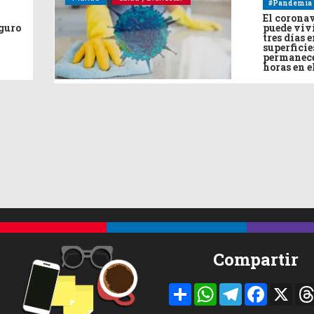
#Pandemia
El corona
eguro
puede viv
tres días e
superficie
permanece
horas en e
Compartir
Compartir
WhatsApp
Telegram
Facebook
X