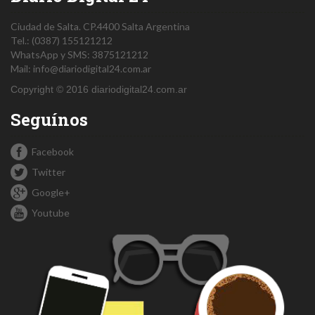
Ciudad de Salta.
CP.4400
Salta
Argentina
Tel.:
(0387) 155121212
WhatsApp y SMS: 3875121212
Mail:
info@diariodigital24.com.ar
Copyright © 2016 diariodigital24.com.ar
Seguínos
Facebook
Twitter
Google+
Youtube