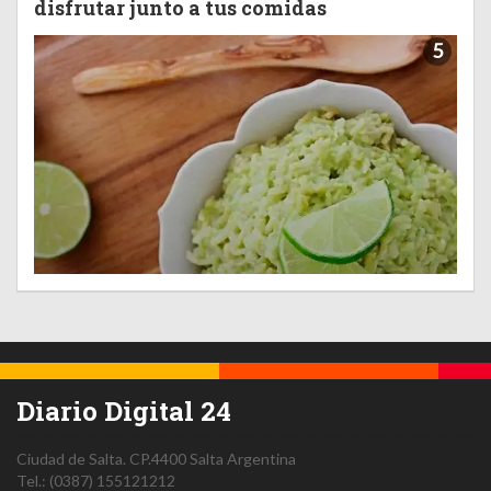
disfrutar junto a tus comidas
5
Diario Digital 24
Ciudad de Salta.
CP.4400
Salta
Argentina
Tel.:
(0387) 155121212