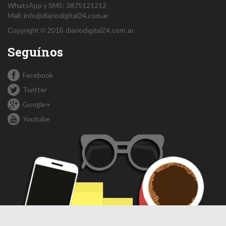
WhatsApp y SMS: 3875121212
Mail:
info@diariodigital24.com.ar
Copyright © 2016 diariodigital24.com.ar
Seguínos
Facebook
Twitter
Google+
Youtube