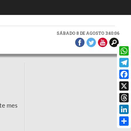
SÁBADO 8 DE AGOSTO 3:40:07
What
Teleg
Faceb
X
nte mes
Threa
Linke
Compa