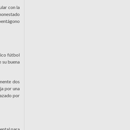
ular con la
amonestado
'pentágono
ico fútbol
de su buena
amente dos
ja por una
lazado por
ental para