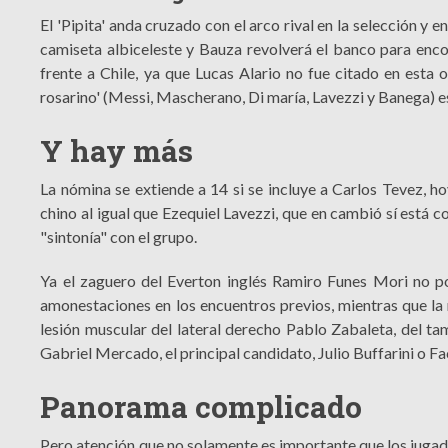
El 'Pipita' anda cruzado con el arco rival en la selección y e
camiseta albiceleste y Bauza revolverá el banco para enc
frente a Chile, ya que Lucas Alario no fue citado en esta 
rosarino' (Messi, Mascherano, Di maría, Lavezzi y Banega) est
Y hay más
La nómina se extiende a 14 si se incluye a Carlos Tevez, ho
chino al igual que Ezequiel Lavezzi, que en cambió sí está c
"sintonía" con el grupo.
Ya el zaguero del Everton inglés Ramiro Funes Mori no po
amonestaciones en los encuentros previos, mientras que la 
lesión muscular del lateral derecho Pablo Zabaleta, del t
Gabriel Mercado, el principal candidato, Julio Buffarini o F
Panorama complicado
Pero atención que no solamente es importante que los juga