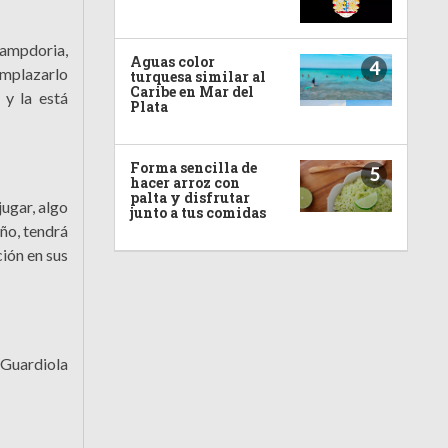
 Sampdoria,
Aguas color
4
eemplazarlo
turquesa similar al
Caribe en Mar del
 y la está
Plata
Forma sencilla de
5
hacer arroz con
palta y disfrutar
ugar, algo
junto a tus comidas
ño, tendrá
ión en sus
 Guardiola