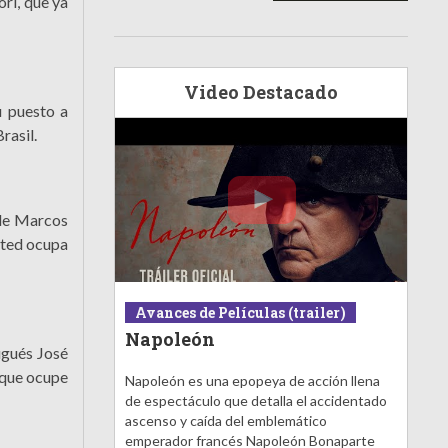
ori, que ya
Video Destacado
u puesto a
rasil.
 de Marcos
nited ocupa
Avances de Películas (trailer)
Napoleón
ugués José
 que ocupe
Napoleón es una epopeya de acción llena
de espectáculo que detalla el accidentado
ascenso y caída del emblemático
emperador francés Napoleón Bonaparte