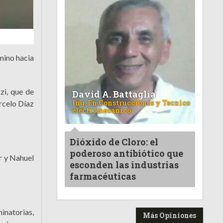
mino hacia
zi, que de
David A. Battaglia
Ing. En Construcciones y Tecnico
rcelo Díaz
electromecanico
Dióxido de Cloro: el
poderoso antibiótico que
r y Nahuel
esconden las industrias
farmacéuticas
minatorias,
Más Opiniones