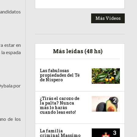
candidatos
Más Videos
a estar en
Más leídas (48 hs)
 la espada
Las fabulosas
1
propiedades del Té
de Níspero
 Dybala por
¿Tirás el carozo de
2
la palta? Nunca
más lo harás
cuando leas esto!
uno de los
La familia
3
criminal Massimo