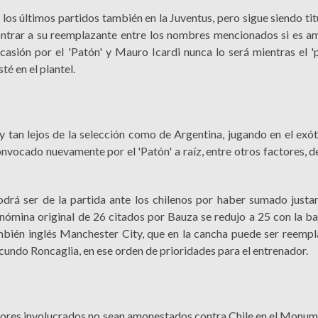
n los últimos partidos también en la Juventus, pero sigue siendo tit
ontrar a su reemplazante entre los nombres mencionados si es 
ocasión por el 'Patón' y Mauro Icardi nunca lo será mientras el 
é en el plantel.
y tan lejos de la selección como de Argentina, jugando en el exót
onvocado nuevamente por el 'Patón' a raíz, entre otros factores, 
drá ser de la partida ante los chilenos por haber sumado just
nómina original de 26 citados por Bauza se redujo a 25 con la ba
ambién inglés Manchester City, que en la cancha puede ser reemp
acundo Roncaglia, en ese orden de prioridades para el entrenador.
dores involucrados no sean amonestados contra Chile en el Monum