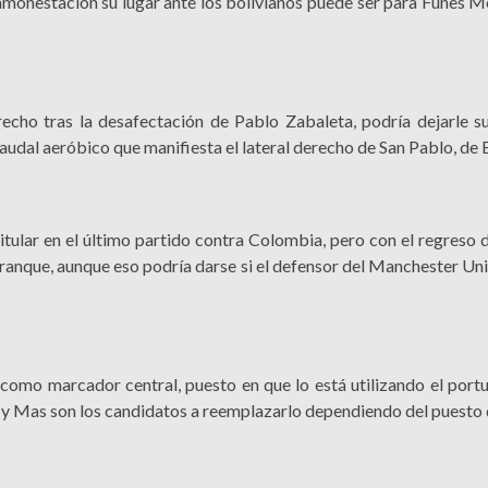
 amonestación su lugar ante los bolivianos puede ser para Funes M
derecho tras la desafectación de Pablo Zabaleta, podría dejarle s
udal aeróbico que manifiesta el lateral derecho de San Pablo, de B
titular en el último partido contra Colombia, pero con el regreso
arranque, aunque eso podría darse si el defensor del Manchester U
o como marcador central, puesto en que lo está utilizando el port
 y Mas son los candidatos a reemplazarlo dependiendo del puesto