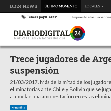
DD24 NEWS
(current)
ÚLTIMO MOMENTO
LOCALES
Temas populares:
Impuesto a las Ganancia
Noticias las 24 horas del día
Trece jugadores de Arge
suspensión
21/03/2017.
Más de la mitad de los jugador
eliminatorias ante Chile y Bolivia que se ju
acumulan una amonestación en estas elimina
Argentina