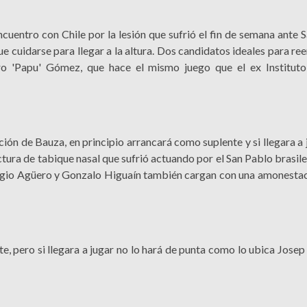
encuentro con Chile por la lesión que sufrió el fin de semana ante
que cuidarse para llegar a la altura. Dos candidatos ideales para r
ro 'Papu' Gómez, que hace el mismo juego que el ex Instituto
ón de Bauza, en principio arrancará como suplente y si llegara a j
tura de tabique nasal que sufrió actuando por el San Pablo brasile
Sergio Agüero y Gonzalo Higuaín también cargan con una amonestac
e, pero si llegara a jugar no lo hará de punta como lo ubica Josep