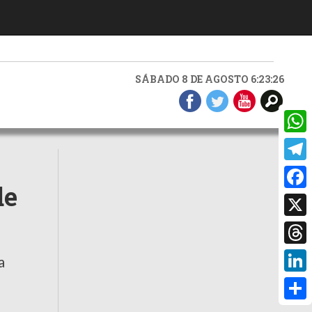
SÁBADO 8 DE AGOSTO 6:23:27
What
Teleg
de
Faceb
X
Threa
a
Linke
Compa