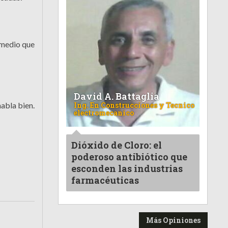
 medio que
David A. Battaglia
habla bien.
Ing. En Construcciones y Tecnico
electromecanico
Dióxido de Cloro: el
poderoso antibiótico que
esconden las industrias
farmacéuticas
Más Opiniones