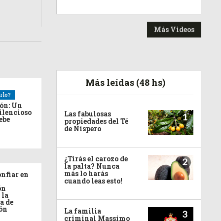
Más Videos
Más leídas (48 hs)
rlo?
ión: Un
ilencioso
Las fabulosas
1
debe
propiedades del Té
de Níspero
¿Tirás el carozo de
2
la palta? Nunca
más lo harás
nfiar en
cuando leas esto!
ón
 la
a de
ón
La familia
3
criminal Massimo