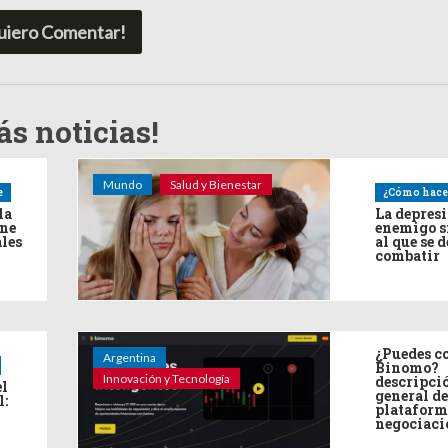
uiero Comentar!
s noticias!
Mundo
Salud y Bienestar
e
¿Cómo hace
la
La depres
ine
enemigo s
ales
al que se 
combatir
¿Puedes co
Argentina
Binomo?
Innovación y Tecnología
descripci
el
general de
l:
plataform
negociaci