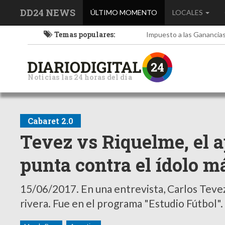
DD24 NEWS
(current)
ÚLTIMO MOMENTO
LOCALES
Temas populares:
Impuesto a las Ganancia
Noticias las 24 horas del día
Cabaret 2.0
Tevez vs Riquelme, el a
punta contra el ídolo 
15/06/2017.
En una entrevista, Carlos Tevez 
rivera. Fue en el programa "Estudio Fútbol". M