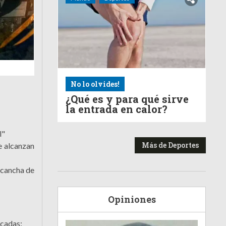
No lo olvides!
¿Qué es y para qué sirve
la entrada en calor?
l"
Más de Deportes
e alcanzan
 cancha de
Opiniones
acadas: