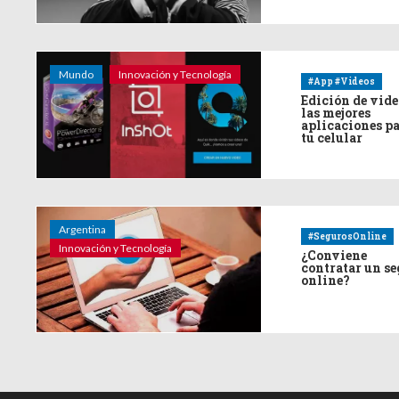
Mundo
Innovación y Tecnología
#App #Videos
Edición de vide
las mejores
aplicaciones p
tu celular
Argentina
#SegurosOnline
Innovación y Tecnología
¿Conviene
contratar un s
online?