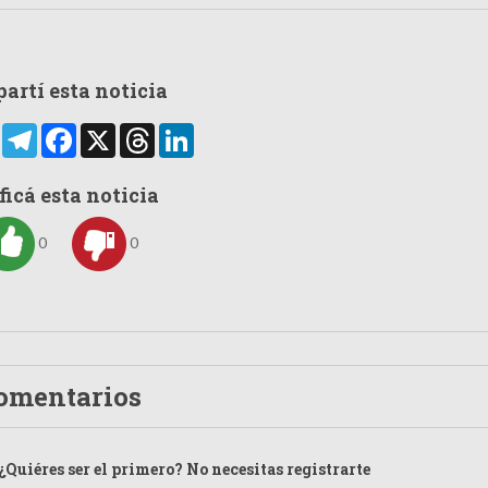
artí esta noticia
rtir
WhatsApp
Telegram
Facebook
X
Threads
LinkedIn
ficá esta noticia
0
0
omentarios
¿Quiéres ser el primero? No necesitas registrarte