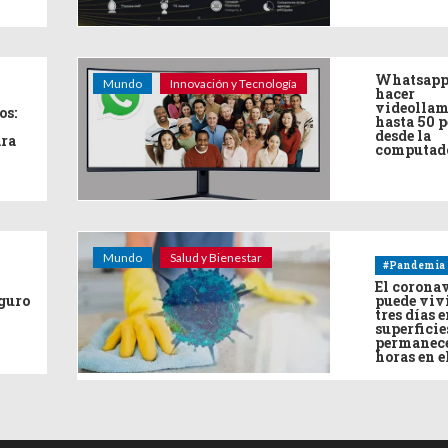
Whatsapp
Mundo
Innovación y Tecnología
hacer
videollam
os:
hasta 50 
desde la
ara
computad
Mundo
Salud y Bienestar
#Pandemia
El corona
eguro
puede viv
tres días e
superficie
permanece
horas en e