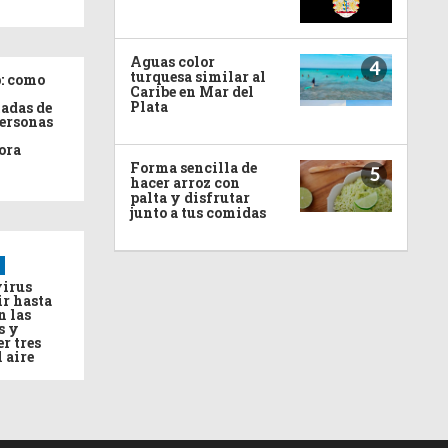
Aguas color
4
turquesa similar al
: como
Caribe en Mar del
Plata
adas de
personas
ora
Forma sencilla de
5
hacer arroz con
palta y disfrutar
junto a tus comidas
virus
ir hasta
n las
s y
r tres
l aire