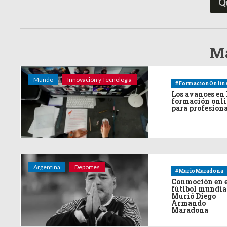
Q
Má
Mundo
Innovación y Tecnología
#FormacionOnlin
Los avances en 
formación onl
para profesion
Argentina
Deportes
#MurioMaradona
Conmoción en 
fútlbol mundia
Murió Diego
Armando
Maradona