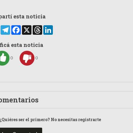
artí esta noticia
rtir
WhatsApp
Telegram
Facebook
X
Threads
LinkedIn
ficá esta noticia
0
0
omentarios
¿Quiéres ser el primero? No necesitas registrarte