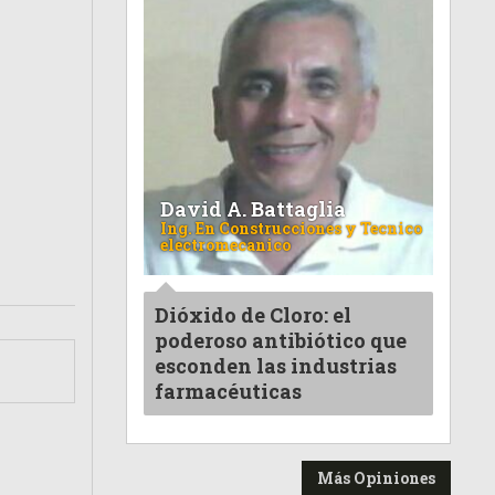
David A. Battaglia
Ing. En Construcciones y Tecnico
electromecanico
Dióxido de Cloro: el
poderoso antibiótico que
esconden las industrias
farmacéuticas
Más Opiniones