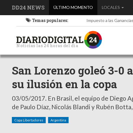
DD24 NEWS
(current)
ÚLTIMO MOMENTO
LOCALES
Temas populares:
Impuesto a las Ganancia
Noticias las 24 horas del día
San Lorenzo goleó 3-0 
su ilusión en la copa
03/05/2017.
En Brasil, el equipo de Diego A
de Paulo Díaz, Nicolás Blandi y Rubén Botta,
Copa Libertadores
Argentina