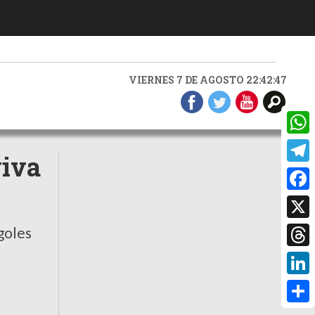
VIERNES 7 DE AGOSTO 22:42:48
What
viva
Teleg
Faceb
X
goles
Threa
Linke
Compa