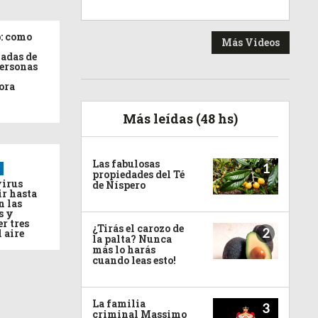
: como
Más Videos
adas de
personas
ora
Más leídas (48 hs)
Las fabulosas
1
propiedades del Té
virus
de Níspero
ir hasta
n las
s y
r tres
¿Tirás el carozo de
2
l aire
la palta? Nunca
más lo harás
cuando leas esto!
La familia
3
criminal Massimo