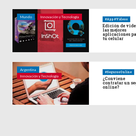
Mundo
Innovación y Tecnología
#App #Videos
Edición de vide
las mejores
aplicaciones p
tu celular
Argentina
#SegurosOnline
Innovación y Tecnología
¿Conviene
contratar un s
online?