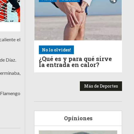
aliente el
No lo olvides!
¿Qué es y para qué sirve
 de Díaz.
la entrada en calor?
terminaba,
Más de Deportes
. Flamengo
Opiniones