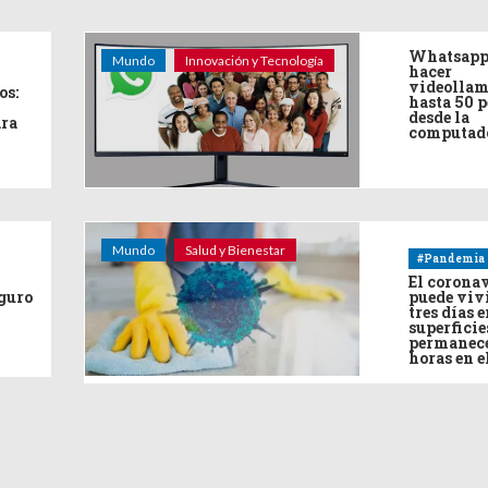
Whatsapp
Mundo
Innovación y Tecnología
hacer
videollam
os:
hasta 50 
desde la
ara
computad
Mundo
Salud y Bienestar
#Pandemia
El corona
eguro
puede viv
tres días e
superficie
permanece
horas en e