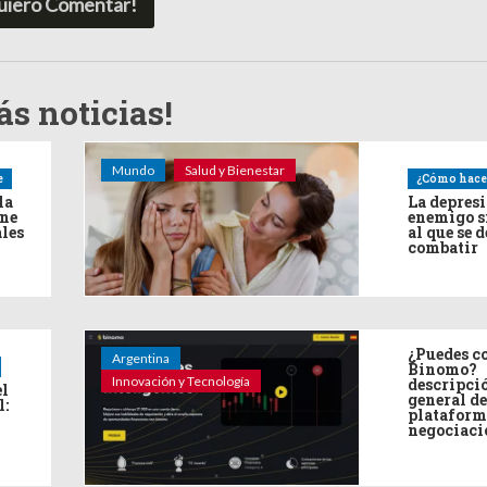
uiero Comentar!
s noticias!
Mundo
Salud y Bienestar
e
¿Cómo hace
la
La depres
ine
enemigo s
ales
al que se 
combatir
¿Puedes co
Argentina
Binomo?
Innovación y Tecnología
descripci
el
general de
l:
plataform
negociaci