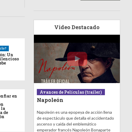
Video Destacado
rlo?
ión: Un
ilencioso
debe
Avances de Películas (trailer)
nfiar en
Napoleón
ón
 la
Napoleón es una epopeya de acción llena
a de
ón
de espectáculo que detalla el accidentado
ascenso y caída del emblemático
emperador francés Napoleón Bonaparte