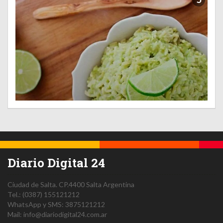
Diario Digital 24
Ciudad de Salta.
CP.4400
Salta
Argentina
Tel.:
(0387) 155121212
WhatsApp y SMS: 3875121212
Mail:
info@diariodigital24.com.ar