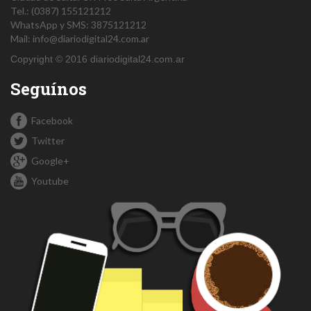
Tel.:
(0387) 155121212
WhatsApp y SMS: 3875121212
Mail:
info@diariodigital24.com.ar
Copyright © 2016 diariodigital24.com.ar
Seguínos
Facebook
Twitter
Google+
Youtube