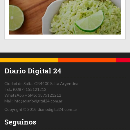
Diario Digital 24
Ciudad de Salta.
CP.4400
Salta
Argentina
Tel.:
(0387) 155121212
WhatsApp y SMS: 3875121212
Mail:
info@diariodigital24.com.ar
Copyright © 2016 diariodigital24.com.ar
Seguínos