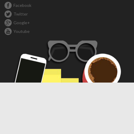
Facebook
Twitter
Google+
Youtube
Compartir
Compartir
WhatsApp
Telegram
Facebook
X
Threads
LinkedIn