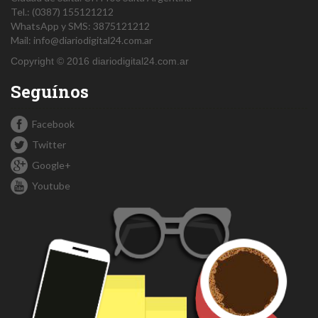
Tel.:
(0387) 155121212
WhatsApp y SMS: 3875121212
Mail:
info@diariodigital24.com.ar
Copyright © 2016 diariodigital24.com.ar
Seguínos
Facebook
Twitter
Google+
Youtube