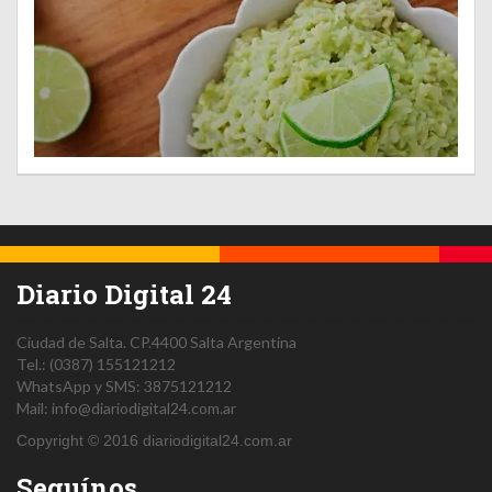
Diario Digital 24
Ciudad de Salta.
CP.4400
Salta
Argentina
Tel.:
(0387) 155121212
WhatsApp y SMS: 3875121212
Mail:
info@diariodigital24.com.ar
Copyright © 2016 diariodigital24.com.ar
Seguínos