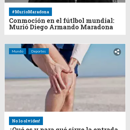
#MurioMaradona
Conmoción en el fútlbol mundial:
Murió Diego Armando Maradona
Mundo
Deportes
No lo olvides!
¿Qué es y para qué sirve la entrada