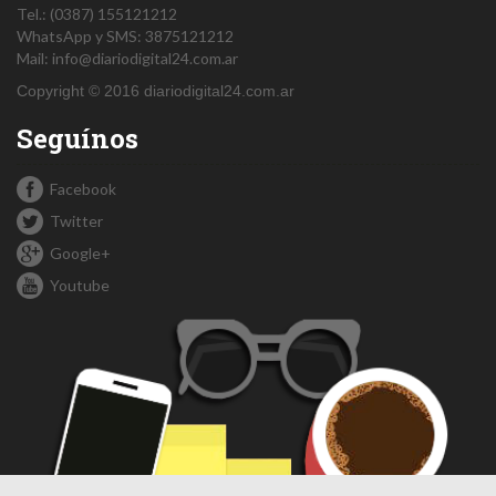
Tel.:
(0387) 155121212
WhatsApp y SMS: 3875121212
Mail:
info@diariodigital24.com.ar
Copyright © 2016 diariodigital24.com.ar
Seguínos
Facebook
Twitter
Google+
Youtube