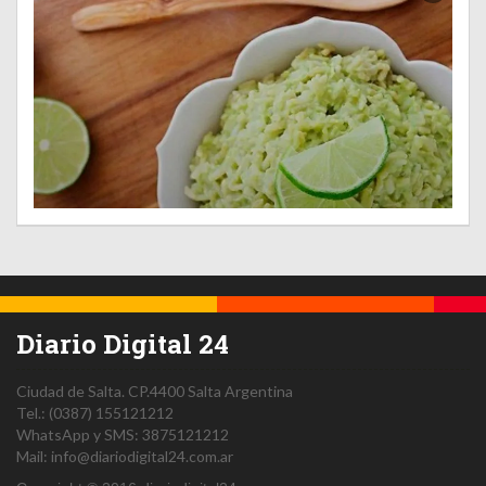
Diario Digital 24
Ciudad de Salta.
CP.4400
Salta
Argentina
Tel.:
(0387) 155121212
WhatsApp y SMS: 3875121212
Mail:
info@diariodigital24.com.ar