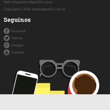
Mail:
info@diariodigital24.com.ar
Copyright © 2016 diariodigital24.com.ar
Seguínos
Facebook
Twitter
Google+
Youtube