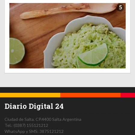
5
Diario Digital 24
Ciudad de Salta.
CP.4400
Salta
Argentina
Tel.:
(0387) 155121212
WhatsApp y SMS: 3875121212