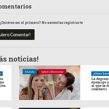
omentarios
¿Quiéres ser el primero? No necesitas registrarte
uiero Comentar!
s noticias!
Mundo
Salud y Bienestar
e
¿Cómo hace
la
La depres
ine
enemigo s
ales
al que se 
combatir