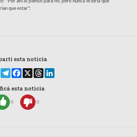
ó: "Por ahí lo pienso para mí, pero nunca le diría que
ían que estar".
artí esta noticia
rtir
WhatsApp
Telegram
Facebook
X
Threads
LinkedIn
ficá esta noticia
0
0