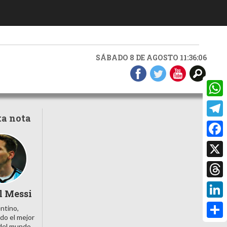
SÁBADO 8 DE AGOSTO 11:36:07
What
ta nota
Teleg
Faceb
X
Threa
l Messi
Linke
ntino,
do el mejor
Compa
 del mundo