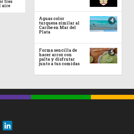
r tres
l aire
Aguas color
4
turquesa similar al
Caribe en Mar del
Plata
Forma sencilla de
5
hacer arroz con
palta y disfrutar
junto a tus comidas
Threads
LinkedIn