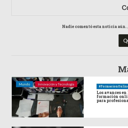
C
Nadie comentó esta noticia aún. 
Q
Má
Mundo
Innovación y Tecnología
#FormacionOnlin
Los avances en 
formación onl
para profesion