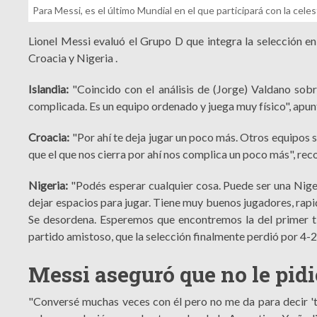
Para Messi, es el último Mundial en el que participará con la celes
Lionel Messi evaluó el Grupo D que integra la selección en
Croacia y Nigeria .
Islandia:
"Coincido con el análisis de (Jorge) Valdano sobr
complicada. Es un equipo ordenado y juega muy físico", apunt
Croacia:
"Por ahí te deja jugar un poco más. Otros equipos 
que el que nos cierra por ahí nos complica un poco más", re
Nigeria:
"Podés esperar cualquier cosa. Puede ser una Niger
dejar espacios para jugar. Tiene muy buenos jugadores, rapid
Se desordena. Esperemos que encontremos la del primer ti
partido amistoso, que la selección finalmente perdió por 4-2
Messi aseguró que no le pid
"Conversé muchas veces con él pero no me da para decir 'tr