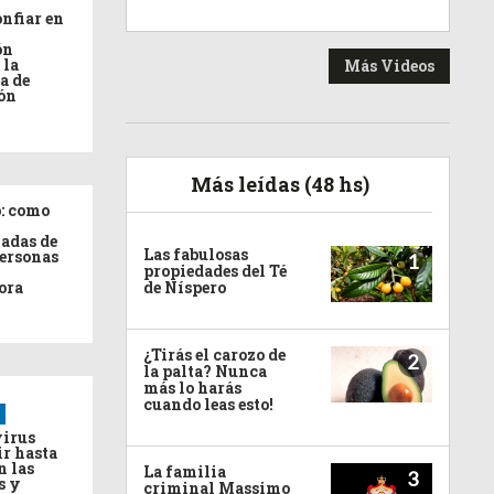
nfiar en
ón
 la
Más Videos
a de
ón
Más leídas (48 hs)
: como
adas de
Las fabulosas
personas
1
propiedades del Té
ora
de Níspero
¿Tirás el carozo de
2
la palta? Nunca
más lo harás
cuando leas esto!
virus
ir hasta
n las
La familia
3
s y
criminal Massimo