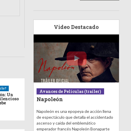
Video Destacado
rlo?
Avances de Películas (trailer)
ión: Un
Napoleón
ilencioso
debe
Napoleón es una epopeya de acción llena
de espectáculo que detalla el accidentado
ascenso y caída del emblemático
emperador francés Napoleón Bonaparte