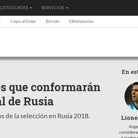
CATEGORÍAS
SERVICIOS
s
Cepo al Dolar
Bitcoin
Eliminatorias
En es
les que conformarán
l de Rusia
s de la selección en Rusia 2018.
Lione
Arge
considera
jugador