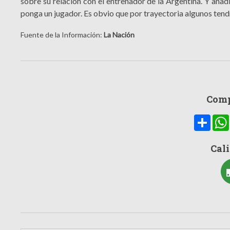
sobre su relación con el entrenador de la Argentina. Y añadi
ponga un jugador. Es obvio que por trayectoria algunos tendr
Fuente de la Información:
La Nación
Comp
Compa
Cali