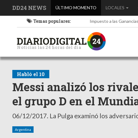
DD24 NEWS
(current)
ÚLTIMO MOMENTO
LOCALES
Temas populares:
Impuesto a las Ganancia
Noticias las 24 horas del día
Habló el 10
Messi analizó los riva
el grupo D en el Mundia
06/12/2017.
La Pulga examinó los adversario
Argentina