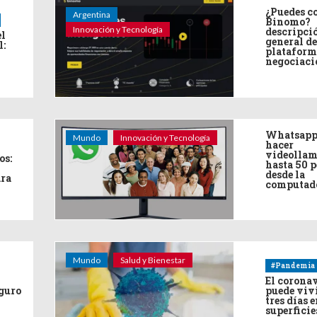
¿Puedes co
Argentina
Binomo?
Innovación y Tecnología
descripci
el
general de
l:
plataform
negociaci
Whatsapp
Mundo
Innovación y Tecnología
hacer
videollam
os:
hasta 50 
desde la
ara
computad
Mundo
Salud y Bienestar
#Pandemia
El corona
eguro
puede viv
tres días e
superficie