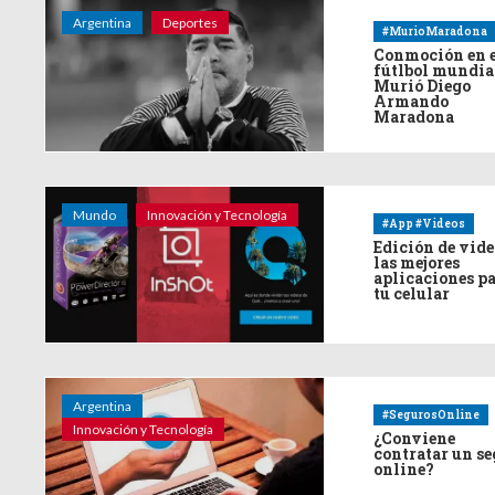
Argentina
Deportes
#MurioMaradona
Conmoción en 
fútlbol mundia
Murió Diego
Armando
Maradona
Mundo
Innovación y Tecnología
#App #Videos
Edición de vide
las mejores
aplicaciones p
tu celular
Argentina
#SegurosOnline
Innovación y Tecnología
¿Conviene
contratar un s
online?