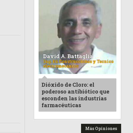
David A. Battaglia
Ing. En Construcciones y Tecnico
electromecanico
Dióxido de Cloro: el
poderoso antibiótico que
esconden las industrias
farmacéuticas
Más Opiniones