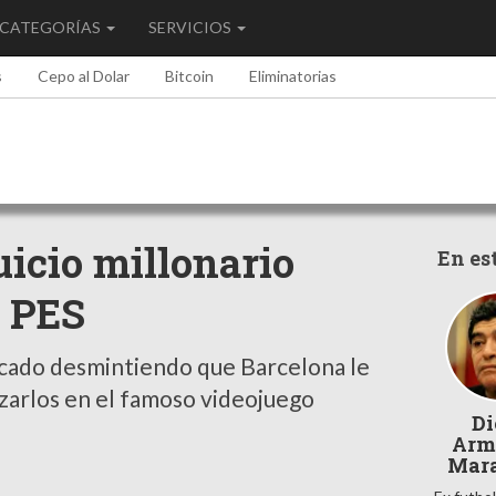
CATEGORÍAS
SERVICIOS
s
Cepo al Dolar
Bitcoin
Eliminatorias
icio millonario
En es
l PES
icado desmintiendo que Barcelona le
izarlos en el famoso videojuego
Di
Arm
Mar