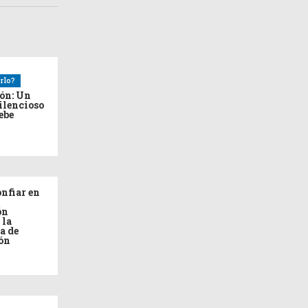
rlo?
ión: Un
ilencioso
debe
nfiar en
ón
 la
a de
ón