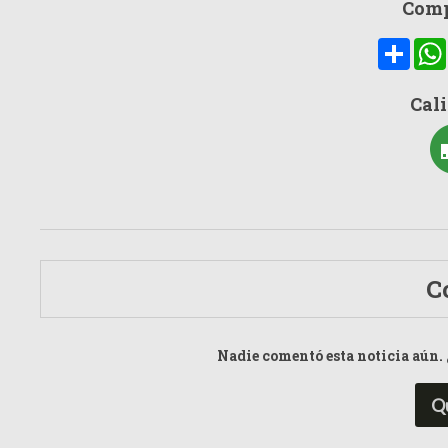
Comp
Compa
Cali
C
Nadie comentó esta noticia aún. 
Q