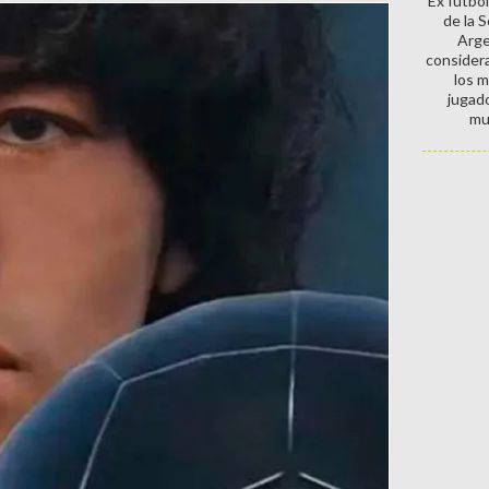
Ex futbol
de la 
Arge
consider
los 
jugad
mu