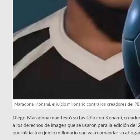
Maradona-Konami, el juicio millonario contra los creadores del P
Diego Maradona manifestó su fastidio con Konami, creadora
a los derechos de imagen que se usaron para la edición del 
que iniciará un juicio millonario que va a comandar su abo