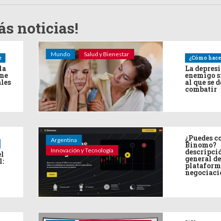
s noticias!
Mundo
Salud y Bienestar
e
¿Cómo hace
la
La depres
ine
enemigo s
ales
al que se 
combatir
¿Puedes co
Argentina
Binomo?
Innovación y Tecnología
descripci
el
general de
l:
plataform
negociaci