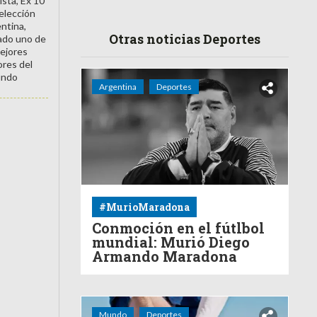
ista, Ex 10
Selección
ntina,
Otras noticias Deportes
ado uno de
mejores
ores del
ndo
Argentina
Deportes
#MurioMaradona
Conmoción en el fútlbol
mundial: Murió Diego
Armando Maradona
Mundo
Deportes