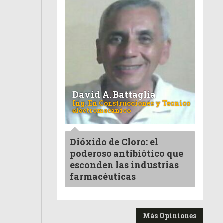
David A. Battaglia
Ing. En Construcciones y Tecnico
electromecanico
Dióxido de Cloro: el
poderoso antibiótico que
esconden las industrias
farmacéuticas
Más Opiniones