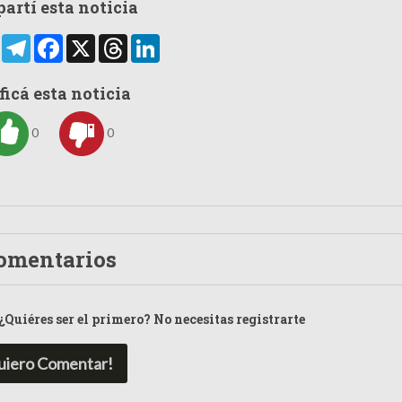
artí esta noticia
rtir
WhatsApp
Telegram
Facebook
X
Threads
LinkedIn
ficá esta noticia
0
0
omentarios
¿Quiéres ser el primero? No necesitas registrarte
uiero Comentar!