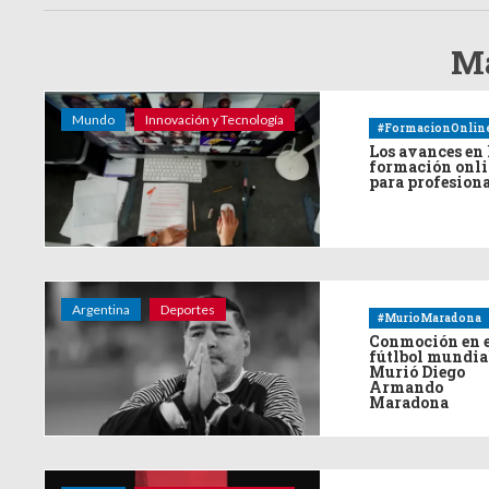
Má
Mundo
Innovación y Tecnología
#FormacionOnlin
Los avances en 
formación onl
para profesion
Argentina
Deportes
#MurioMaradona
Conmoción en 
fútlbol mundia
Murió Diego
Armando
Maradona