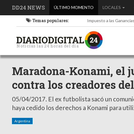
DD24 NEWS
(current)
ÚLTIMO MOMENTO
LOCALES
Temas populares:
Impuesto a las Ganancia
Noticias las 24 horas del día
Maradona-Konami, el ju
contra los creadores de
05/04/2017.
El ex futbolista sacó un comun
haya cedido los derechos a Konami para util
Argentina