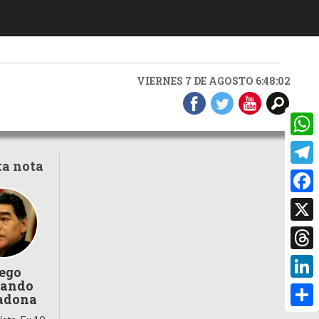
VIERNES 7 DE AGOSTO 6:48:03
What
ta nota
Teleg
Faceb
X
Threa
ego
ando
Linke
adona
Compa