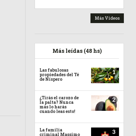
Más Videos
Más leídas (48 hs)
Las fabulosas
1
propiedades del Té
de Níspero
¿Tirás el carozo de
2
la palta? Nunca
más lo harás
cuando leas esto!
La familia
3
criminal Massimo