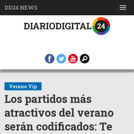
DD24 NEWS
Toggl
navig
Verano Vip
Los partidos más
atractivos del verano
serán codificados: Te