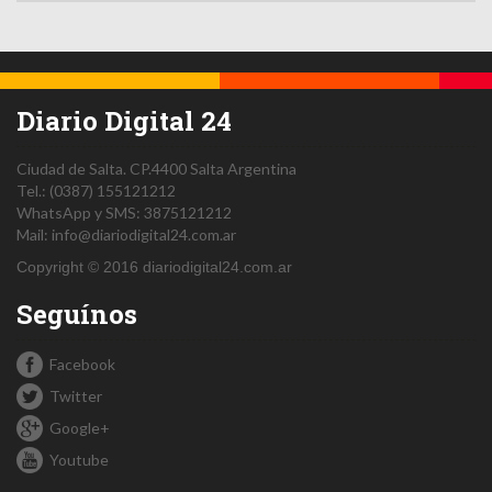
Diario Digital 24
Ciudad de Salta.
CP.4400
Salta
Argentina
Tel.:
(0387) 155121212
WhatsApp y SMS: 3875121212
Mail:
info@diariodigital24.com.ar
Copyright © 2016 diariodigital24.com.ar
Seguínos
Facebook
Twitter
Google+
Youtube