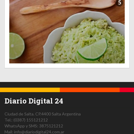
5
Diario Digital 24
Ciudad de Salta.
CP.4400
Salta
Argentina
Tel.:
(0387) 155121212
WhatsApp y SMS: 3875121212
Mail:
info@diariodigital24.com.ar