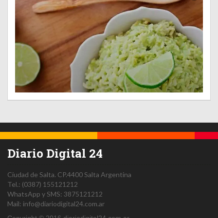
Diario Digital 24
Ciudad de Salta.
CP.4400
Salta
Argentina
Tel.:
(0387) 155121212
WhatsApp y SMS: 3875121212
Mail:
info@diariodigital24.com.ar
Copyright © 2016 diariodigital24.com.ar