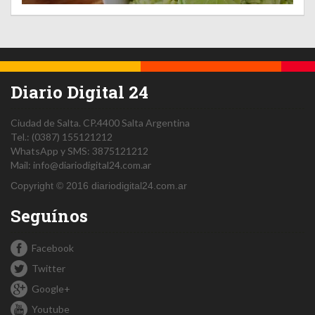
Diario Digital 24
Ciudad de Salta.
CP.4400
Salta
Argentina
Tel.:
(0387) 155121212
WhatsApp y SMS: 3875121212
Mail:
info@diariodigital24.com.ar
Copyright © 2016 diariodigital24.com.ar
Seguínos
Facebook
Twitter
Google+
Youtube