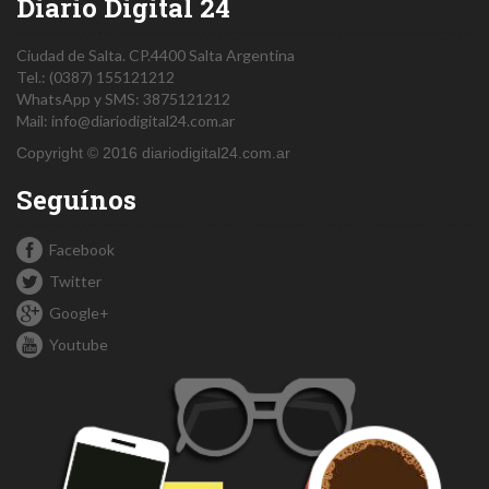
Diario Digital 24
Ciudad de Salta.
CP.4400
Salta
Argentina
Tel.:
(0387) 155121212
WhatsApp y SMS: 3875121212
Mail:
info@diariodigital24.com.ar
Copyright © 2016 diariodigital24.com.ar
Seguínos
Facebook
Twitter
Google+
Youtube