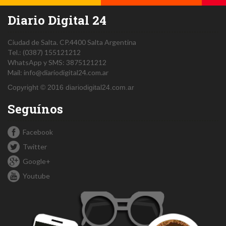
Diario Digital 24
Ciudad de Salta.
CP.4400
Salta
Argentina
Tel.:
(0387) 155121212
WhatsApp y SMS: 3875121212
Mail:
info@diariodigital24.com.ar
Copyright © 2016 diariodigital24.com.ar
Seguínos
Facebook
Twitter
Google+
Youtube