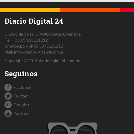
Diario Digital 24
Ciudad de Salta.
CP.4400
Salta
Argentina
Tel.:
(0387) 155121212
WhatsApp y SMS: 3875121212
Mail:
info@diariodigital24.com.ar
Copyright © 2016 diariodigital24.com.ar
Seguínos
Facebook
Twitter
Google+
Youtube