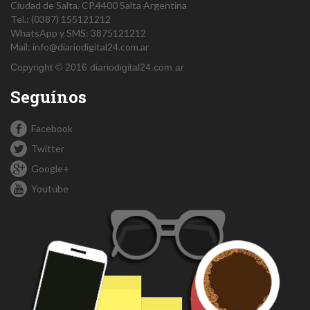
Ciudad de Salta.
CP.4400
Salta
Argentina
Tel.:
(0387) 155121212
WhatsApp y SMS: 3875121212
Mail:
info@diariodigital24.com.ar
Copyright © 2016 diariodigital24.com.ar
Seguínos
Facebook
Twitter
Google+
Youtube