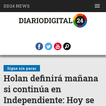
DD24 NEWS
Toggl
navig
Sigue sin parar
Holan definirá mañana
si continúa en
Independiente: Hoy se