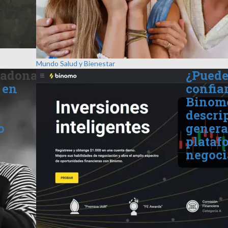
Mundo
Salud y Bienestar
adona
¿Puede
 en
confia
Binom
descri
o
genera
plataf
negoci