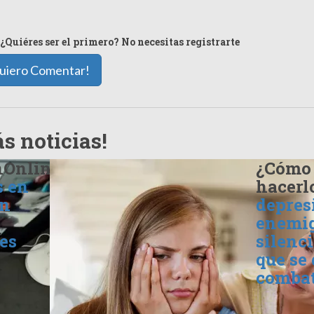
¿Quiéres ser el primero? No necesitas registrarte
uiero Comentar!
s noticias!
nOnline
¿Cómo
s en
hacerl
ón
depres
enemi
es
silenci
que se
combat