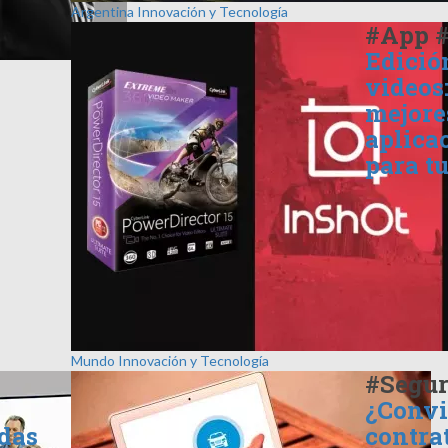
Argentina
Innovación y Tecnología
#App 
Edició
videos:
mejore
aplica
para tu
Mundo
Innovación y Tecnología
#Segur
¿Conv
das
contra