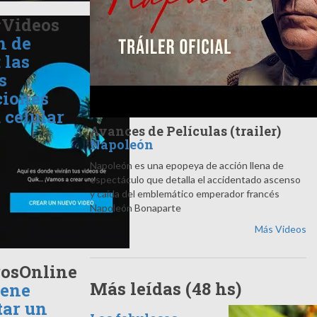
#Videos
n de
 las
s
ciones
 celular
Avances de Películas (trailer)
Napoleón
Napoleón es una epopeya de acción llena de
espectáculo que detalla el accidentado ascenso
y caída del emblemático emperador francés
Napoleón Bonaparte
Más Videos
osOnline
Más leídas (48 hs)
iene
tar un