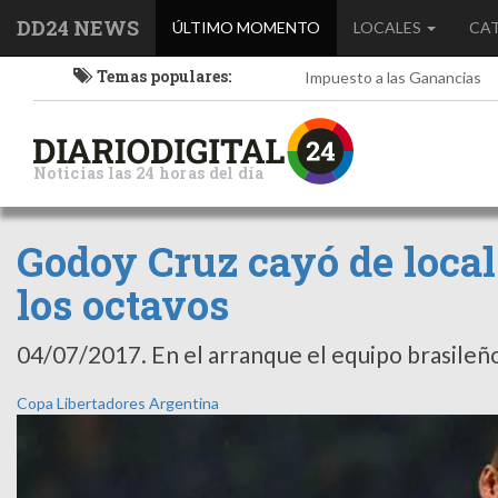
DD24 NEWS
(current)
ÚLTIMO MOMENTO
LOCALES
CA
Temas populares:
Impuesto a las Ganancias
Noticias las 24 horas del día
Godoy Cruz cayó de local 
los octavos
04/07/2017.
En el arranque el equipo brasileñ
Copa Libertadores
Argentina