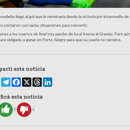
sileño llegó al gol que le terminaría dando la victoria por intermedio de
dos contaron con varias situaciones para convertir.
s a los cuartos de final tras perder de local frente al Gremio. Pero aú
tará obligado a ganar en Porto Alegre para que su sueño no termine.
artí esta noticia
rtir
WhatsApp
Telegram
Facebook
X
Threads
LinkedIn
ficá esta noticia
0
0