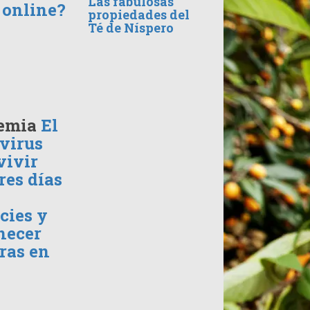
Las fabulosas
 online?
propiedades del
Té de Níspero
emia
El
virus
vivir
res días
cies y
necer
oras en