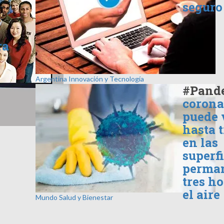
seguro
ra
Argentina
Innovación y Tecnología
#Pand
corona
puede 
hasta t
en las
superfi
perma
tres h
el aire
Mundo
Salud y Bienestar