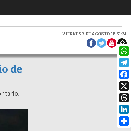
VIERNES 7 DE AGOSTO 18:51:36
What
io de
Teleg
Faceb
ontarlo.
X
Threa
Linke
Compa