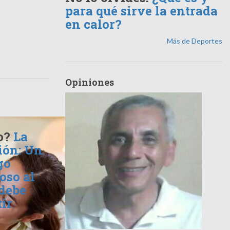
para qué sirve la entrada
en calor?
Más de Deportes
Opiniones
o?
La
ión: Un
go
oso al
 debe
ir