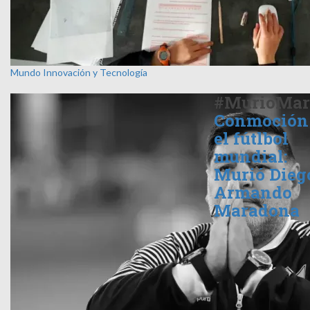
Mundo
Innovación y Tecnología
#MurioMar
Conmoción
el fútlbol
mundial:
Murió Dieg
Armando
Maradona