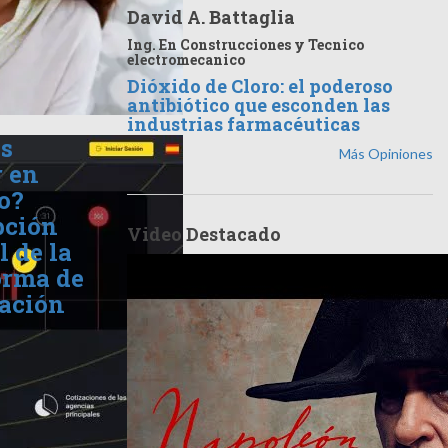
David A. Battaglia
Ing. En Construcciones y Tecnico
electromecanico
Dióxido de Cloro: el poderoso
antibiótico que esconden las
industrias farmacéuticas
s
Más Opiniones
r en
o?
pción
Video Destacado
l de la
orma de
ación