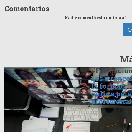
Comentarios
Nadie comentó esta noticia aún. 
Q
Má
#Formacio
Los avance
la formaci
online para
profesional