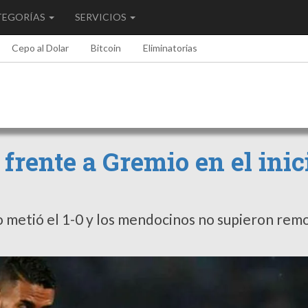
TEGORÍAS
SERVICIOS
Cepo al Dolar
Bitcoin
Eliminatorias
frente a Gremio en el inic
o metió el 1-0 y los mendocinos no supieron rem