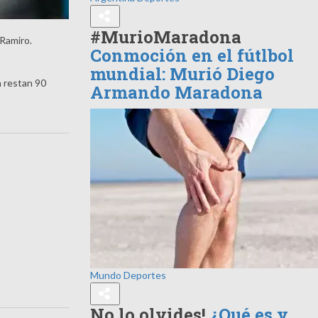
#MurioMaradona
 Ramiro.
Conmoción en el fútlbol
mundial: Murió Diego
n restan 90
Armando Maradona
Mundo
Deportes
No lo olvides!
¿Qué es y