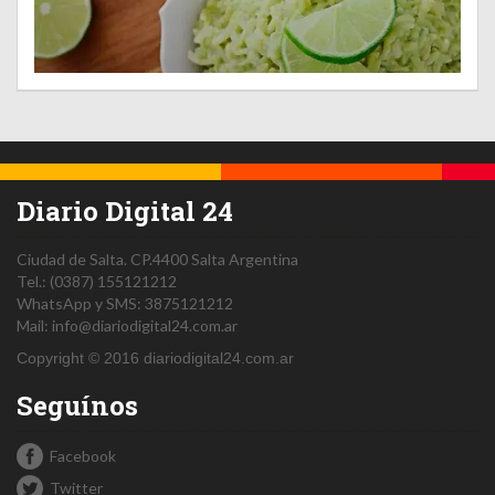
Diario Digital 24
Ciudad de Salta.
CP.4400
Salta
Argentina
Tel.:
(0387) 155121212
WhatsApp y SMS: 3875121212
Mail:
info@diariodigital24.com.ar
Copyright © 2016 diariodigital24.com.ar
Seguínos
Facebook
Twitter