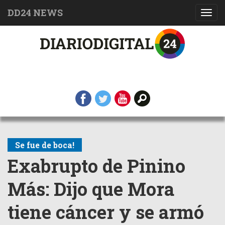
DD24 NEWS
Toggl
navig
Se fue de boca!
Exabrupto de Pinino
Más: Dijo que Mora
tiene cáncer y se armó