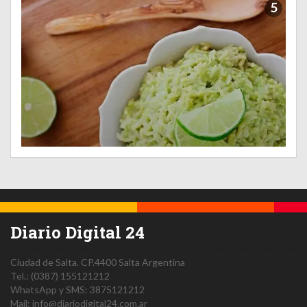
5
Diario Digital 24
Ciudad de Salta.
CP.4400
Salta
Argentina
Tel.:
(0387) 155121212
WhatsApp y SMS: 3875121212
Mail:
info@diariodigital24.com.ar