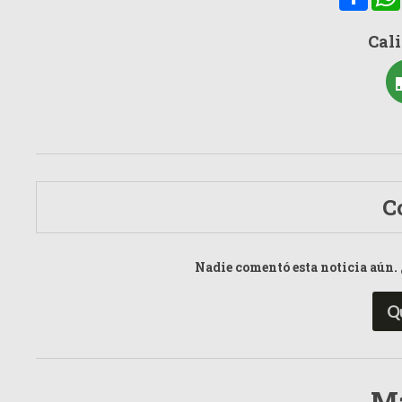
Cali
C
Nadie comentó esta noticia aún. 
Q
Má