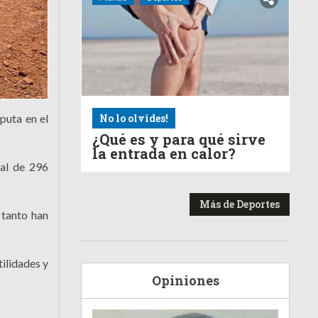
No lo olvides!
puta en el
¿Qué es y para qué sirve
la entrada en calor?
ial de 296
Más de Deportes
 tanto han
tilidades y
Opiniones