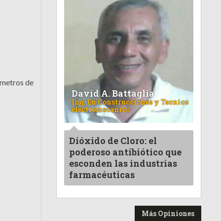
ómetros de
David A. Battaglia
Ing. En Construcciones y Tecnico
electromecanico
Dióxido de Cloro: el
poderoso antibiótico que
esconden las industrias
farmacéuticas
Más Opiniones