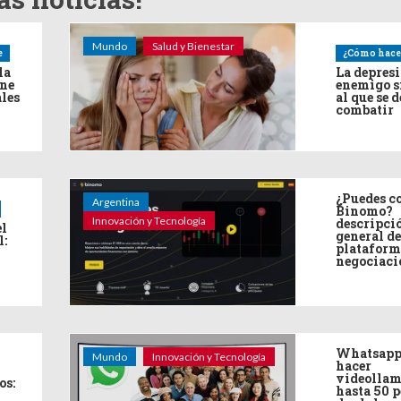
Mundo
Salud y Bienestar
e
¿Cómo hace
la
La depres
ine
enemigo s
ales
al que se 
combatir
¿Puedes co
Argentina
Binomo?
Innovación y Tecnología
descripci
el
general de
l:
plataform
negociaci
Whatsapp
Mundo
Innovación y Tecnología
hacer
videollam
os:
hasta 50 