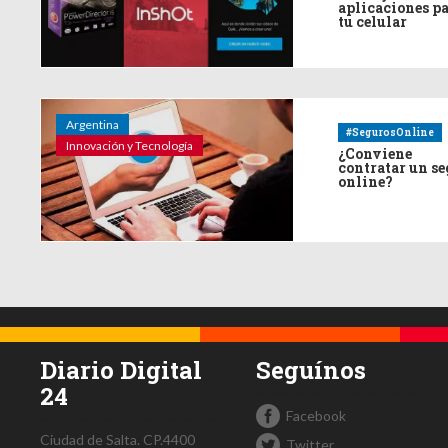
aplicaciones p
tu celular
Argentina
#SegurosOnline
Innovación y Tecnología
¿Conviene
contratar un s
online?
Diario Digital
Seguínos
24
Facebook
Ciudad de Salta.
CP.4400
Twitter