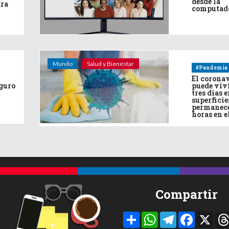
desde la
ara
computad
Mundo
Salud y Bienestar
#Pandemia
El corona
eguro
puede viv
tres días e
superficie
permanece
horas en e
Compartir
Compartir
WhatsApp
Telegram
Facebook
X