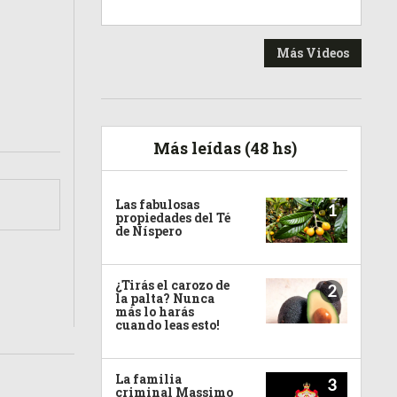
Más Videos
Más leídas (48 hs)
Las fabulosas
1
propiedades del Té
de Níspero
¿Tirás el carozo de
2
la palta? Nunca
más lo harás
cuando leas esto!
La familia
3
criminal Massimo