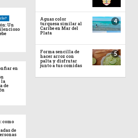
Aguas color
rlo?
4
turquesa similar al
ión: Un
Caribe en Mar del
ilencioso
Plata
debe
Forma sencilla de
5
hacer arroz con
palta y disfrutar
junto a tus comidas
nfiar en
ón
 la
a de
ón
: como
adas de
personas