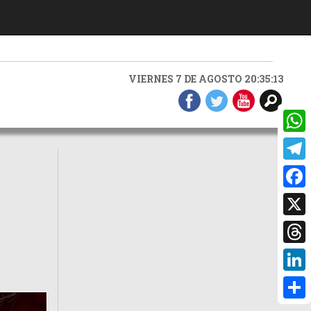
VIERNES 7 DE AGOSTO 20:35:14
What
Teleg
Faceb
X
Threa
Linke
Compa