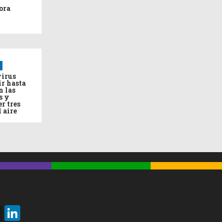
ora
virus
ir hasta
n las
s y
r tres
l aire
Threads
LinkedIn