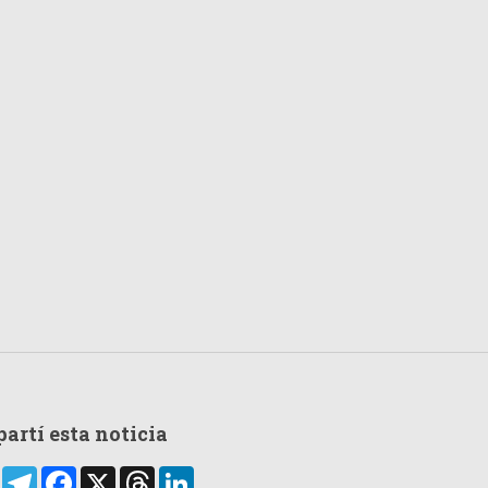
artí esta noticia
rtir
WhatsApp
Telegram
Facebook
X
Threads
LinkedIn