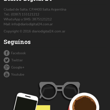
Ciudad de Salta.
CP.4400
Salta
Argentina
Tel.:
(0387) 155121212
WhatsApp y SMS: 3875121212
Mail:
info@diariodigital24.com.ar
Copyright © 2016 diariodigital24.com.ar
Seguínos
Facebook
Twitter
Google+
Youtube