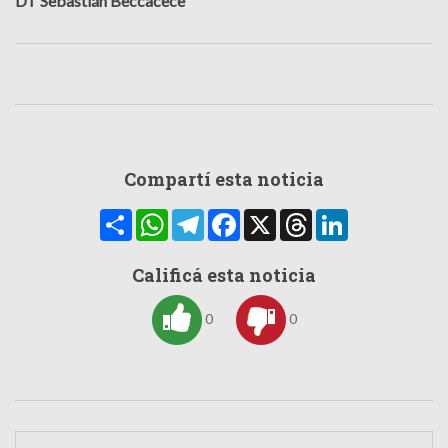
DT
Sebastián Beccacece
Compartí esta noticia
Compartir
WhatsApp
Telegram
Facebook
X
Threads
LinkedIn
Calificá esta noticia
0
0