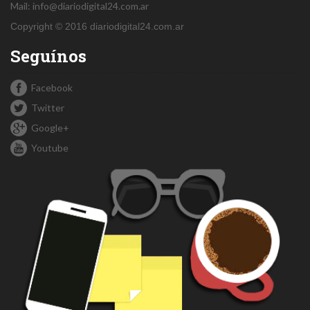
Mail:
info@diariodigital24.com.ar
Copyright © 2016 diariodigital24.com.ar
Seguínos
Facebook
Twitter
Google+
Youtube