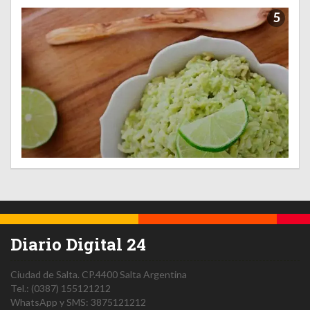
5
Diario Digital 24
Ciudad de Salta.
CP.4400
Salta
Argentina
Tel.:
(0387) 155121212
WhatsApp y SMS: 3875121212