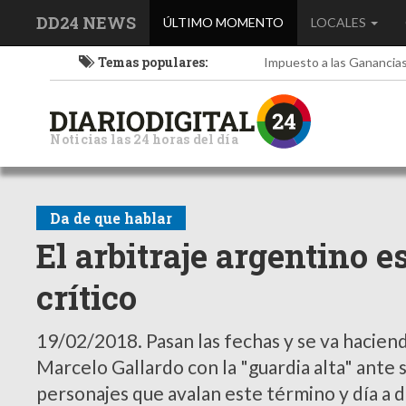
DD24 NEWS
(current)
ÚLTIMO MOMENTO
LOCALES
Temas populares:
Impuesto a las Ganancia
Noticias las 24 horas del día
Da de que hablar
El arbitraje argentino
crítico
19/02/2018.
Pasan las fechas y se va haciend
Marcelo Gallardo con la "guardia alta" ante 
personajes que avalan este término y día a d