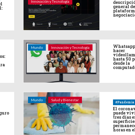
Innovación y Tecnología
descripci
el
general de
l:
plataform
negociaci
Whatsapp
Mundo
Innovación y Tecnología
hacer
videollam
os:
hasta 50 
desde la
ara
computad
Mundo
Salud y Bienestar
#Pandemia
El corona
eguro
puede viv
tres días e
superficie
permanece
horas en e