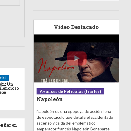
Video Destacado
rlo?
ión: Un
ilencioso
Avances de Películas (trailer)
debe
Napoleón
Napoleón es una epopeya de acción llena
de espectáculo que detalla el accidentado
ascenso y caída del emblemático
nfiar en
emperador francés Napoleón Bonaparte