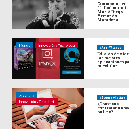
Conmoción en 
fútlbol mundia
Murió Diego
Armando
Maradona
Mundo
Innovación y Tecnología
#App #Videos
Edición de vide
las mejores
aplicaciones p
tu celular
Argentina
#SegurosOnline
Innovación y Tecnología
¿Conviene
contratar un s
online?