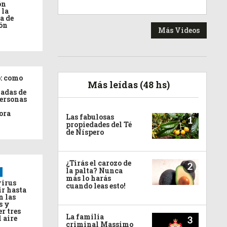
ón
 la
a de
ón
Más Videos
: como
Más leídas (48 hs)
adas de
personas
ora
Las fabulosas
1
propiedades del Té
de Níspero
¿Tirás el carozo de
2
la palta? Nunca
más lo harás
virus
cuando leas esto!
ir hasta
n las
s y
r tres
La familia
l aire
3
criminal Massimo