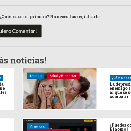
¿Quiéres ser el primero? No necesitas registrarte
uiero Comentar!
s noticias!
Mundo
Salud y Bienestar
e
¿Cómo hace
la
La depres
ine
enemigo s
ales
al que se 
combatir
¿Puedes co
Argentina
Binomo?