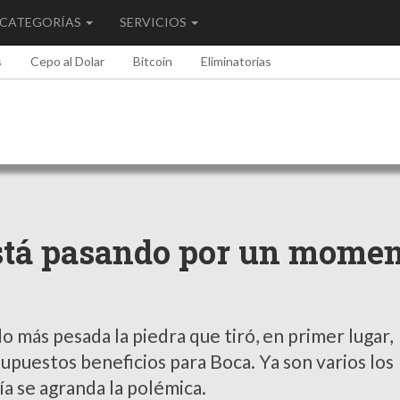
CATEGORÍAS
SERVICIOS
s
Cepo al Dolar
Bitcoin
Eliminatorias
 está pasando por un mome
o más pesada la piedra que tiró, en primer lugar,
supuestos beneficios para Boca. Ya son varios los
ía se agranda la polémica.