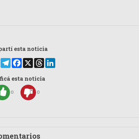
artí esta noticia
rtir
WhatsApp
Telegram
Facebook
X
Threads
LinkedIn
ficá esta noticia
0
0
omentarios