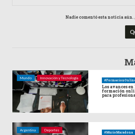
Nadie comentó esta noticia aún. 
Q
Má
Mundo
Innovación y Tecnología
#FormacionOnlin
Los avances en 
formación onl
para profesion
Argentina
Deportes
#MurioMaradona