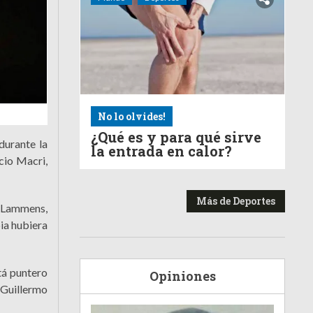
No lo olvides!
¿Qué es y para qué sirve
durante la
la entrada en calor?
cio Macri,
Más de Deportes
s Lammens,
ia hubiera
tá puntero
Opiniones
 Guillermo