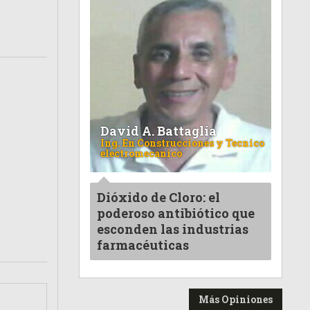
David A. Battaglia
Ing. En Construcciones y Tecnico
electromecanico
Dióxido de Cloro: el
poderoso antibiótico que
esconden las industrias
farmacéuticas
Más Opiniones