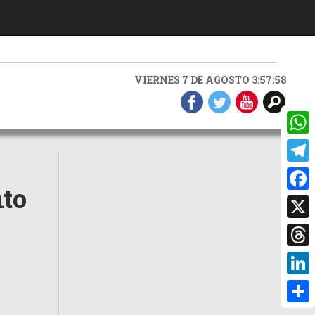
VIERNES 7 DE AGOSTO 3:57:59
What
Teleg
nto
Faceb
X
Threa
Linke
Compa