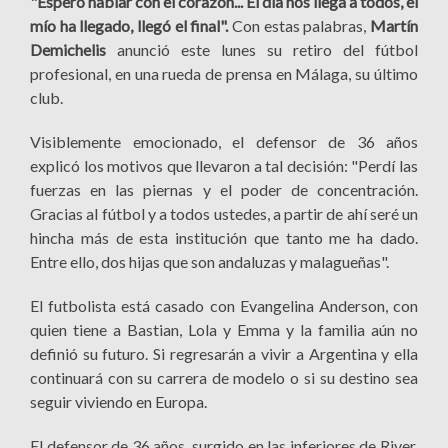
"Espero hablar con el corazón... El día nos llega a todos, el
mío ha llegado, llegó el final".
Con estas palabras,
Martín
Demichelis
anunció este lunes su retiro del fútbol
profesional, en una rueda de prensa en Málaga, su último
club.
Visiblemente emocionado, el defensor de 36 años
explicó los motivos que llevaron a tal decisión: "Perdí las
fuerzas en las piernas y el poder de concentración.
Gracias al fútbol y a todos ustedes, a partir de ahí seré un
hincha más de esta institución que tanto me ha dado.
Entre ello, dos hijas que son andaluzas y malagueñas".
El futbolista está casado con Evangelina Anderson, con
quien tiene a Bastian, Lola y Emma y la familia aún no
definió su futuro. Si regresarán a vivir a Argentina y ella
continuará con su carrera de modelo o si su destino sea
seguir viviendo en Europa.
El defensor de 36 años, surgido en las inferiores de River,