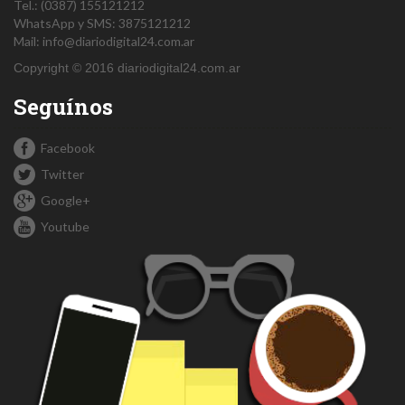
Tel.:
(0387) 155121212
WhatsApp y SMS: 3875121212
Mail:
info@diariodigital24.com.ar
Copyright © 2016 diariodigital24.com.ar
Seguínos
Facebook
Twitter
Google+
Youtube