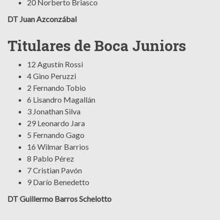
20 Norberto Briasco
DT Juan Azconzábal
Titulares de Boca Juniors
12 Agustín Rossi
4 Gino Peruzzi
2 Fernando Tobio
6 Lisandro Magallán
3 Jonathan Silva
29 Leonardo Jara
5 Fernando Gago
16 Wilmar Barrios
8 Pablo Pérez
7 Cristian Pavón
9 Darío Benedetto
DT Guillermo Barros Schelotto