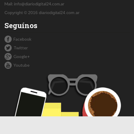
Mail:
info@diariodigital24.com.ar
Copyright © 2016 diariodigital24.com.ar
Seguínos
Facebook
Twitter
Google+
Youtube