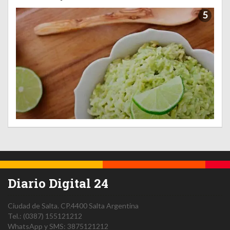
5
Diario Digital 24
Ciudad de Salta.
CP.4400
Salta
Argentina
Tel.:
(0387) 155121212
WhatsApp y SMS: 3875121212