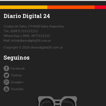
Diario Digital 24
Ciudad de Salta.
CP.4400
Salta
Argentina
Tel.:
(0387) 155121212
WhatsApp y SMS: 3875121212
Mail:
info@diariodigital24.com.ar
Copyright © 2016 diariodigital24.com.ar
Seguínos
Facebook
Twitter
Google+
Youtube