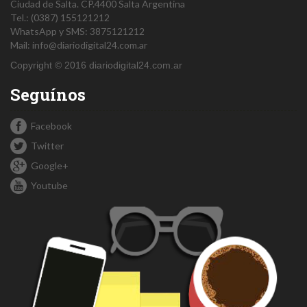
Ciudad de Salta.
CP.4400
Salta
Argentina
Tel.:
(0387) 155121212
WhatsApp y SMS: 3875121212
Mail:
info@diariodigital24.com.ar
Copyright © 2016 diariodigital24.com.ar
Seguínos
Facebook
Twitter
Google+
Youtube