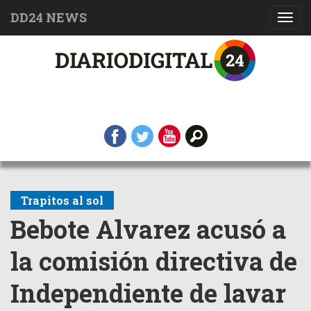
DD24 NEWS
Toggl
navig
Trapitos al sol
Bebote Alvarez acusó a
la comisión directiva de
Independiente de lavar