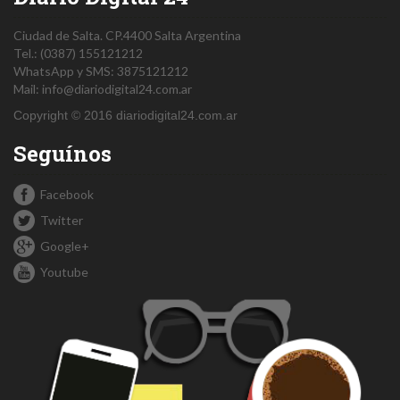
Ciudad de Salta.
CP.4400
Salta
Argentina
Tel.:
(0387) 155121212
WhatsApp y SMS: 3875121212
Mail:
info@diariodigital24.com.ar
Copyright © 2016 diariodigital24.com.ar
Seguínos
Facebook
Twitter
Google+
Youtube