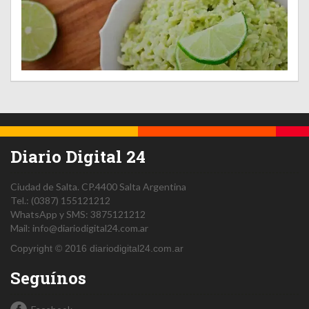
Diario Digital 24
Ciudad de Salta.
CP.4400
Salta
Argentina
Tel.:
(0387) 155121212
WhatsApp y SMS: 3875121212
Mail:
info@diariodigital24.com.ar
Copyright © 2016 diariodigital24.com.ar
Seguínos