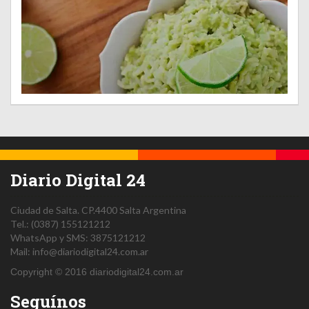
Diario Digital 24
Ciudad de Salta.
CP.4400
Salta
Argentina
Tel.:
(0387) 155121212
WhatsApp y SMS: 3875121212
Mail:
info@diariodigital24.com.ar
Copyright © 2016 diariodigital24.com.ar
Seguínos