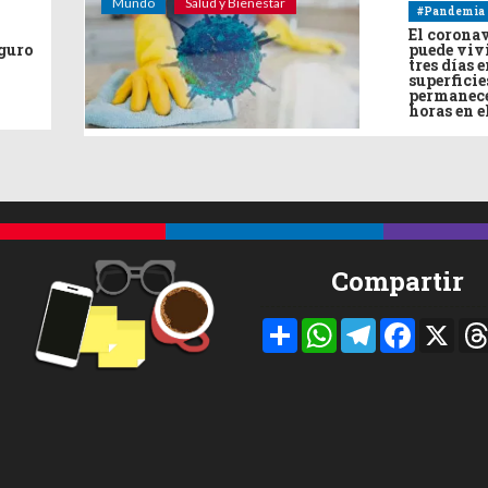
Mundo
Salud y Bienestar
#Pandemia
El corona
eguro
puede viv
tres días e
superficie
permanece
horas en e
Compartir
Compartir
WhatsApp
Telegram
Facebook
X