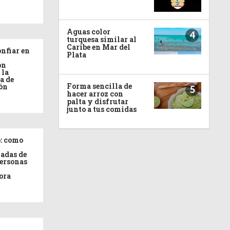
Aguas color
4
turquesa similar al
Caribe en Mar del
nfiar en
Plata
ón
 la
a de
Forma sencilla de
ón
5
hacer arroz con
palta y disfrutar
junto a tus comidas
: como
adas de
personas
ora