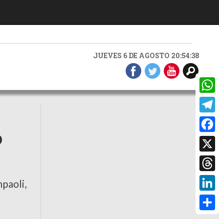
JUEVES 6 DE AGOSTO 20:54:39
What
Teleg
o
Faceb
X
Threa
paoli,
Linke
Compa