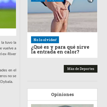
No lo olvides!
la tuvo la
¿Qué es y para qué sirve
e vuelve a
la entrada en calor?
el ex-River
Más de Deportes
ades en el
eros no se
 Dybala.
Opiniones