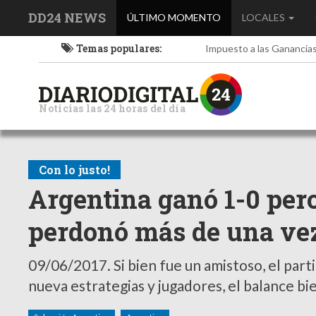
DD24 NEWS
(current)
ÚLTIMO MOMENTO
LOCALES
Temas populares:
Impuesto a las Ganancia
Noticias las 24 horas del día
Con lo justo!
Argentina ganó 1-0 pero 
perdonó más de una ve
09/06/2017.
Si bien fue un amistoso, el par
nueva estrategias y jugadores, el balance bi