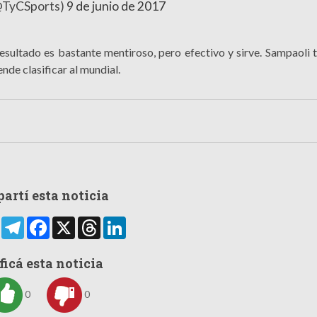
@TyCSports)
9 de junio de 2017
resultado es bastante mentiroso, pero efectivo y sirve. Sampaoli 
nde clasificar al mundial.
artí esta noticia
rtir
WhatsApp
Telegram
Facebook
X
Threads
LinkedIn
ficá esta noticia
0
0