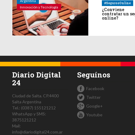
Argentina
#SegurosOnline
Innovación y Tecnología
¿Conviene
contratar un s
online?
Diario Digital
Seguínos
24
Facebook
Ciudad de Salta.
CP.4400
Twitter
Salta
Argentina
Google+
Tel.:
(0387) 155121212
WhatsApp y SMS:
Youtube
3875121212
Mail:
info@diariodigital24.com.ar