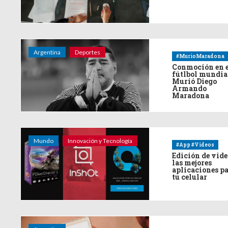
Argentina
Deportes
#MurioMaradona
Conmoción en 
fútlbol mundia
Murió Diego
Armando
Maradona
Mundo
Innovación y Tecnología
#App #Videos
Edición de vide
las mejores
aplicaciones p
tu celular