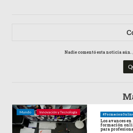
C
Nadie comentó esta noticia aún. 
Q
Má
Mundo
Innovación y Tecnología
#FormacionOnlin
Los avances en 
formación onl
para profesion