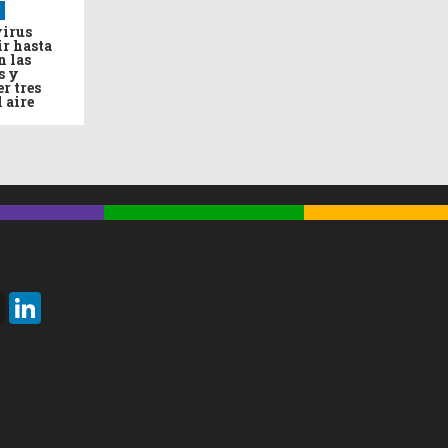
virus
ir hasta
n las
s y
r tres
l aire
Threads
LinkedIn