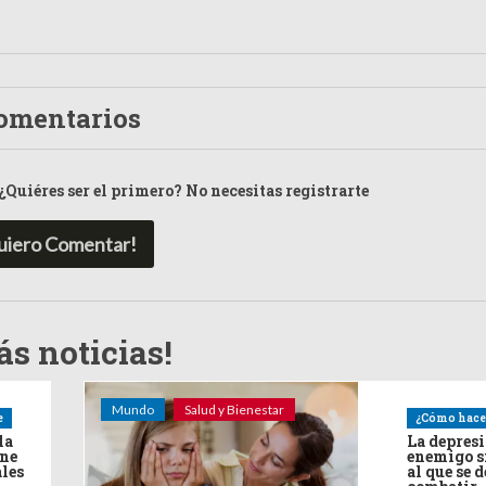
omentarios
¿Quiéres ser el primero? No necesitas registrarte
uiero Comentar!
s noticias!
Mundo
Salud y Bienestar
e
¿Cómo hace
la
La depres
ine
enemigo s
ales
al que se 