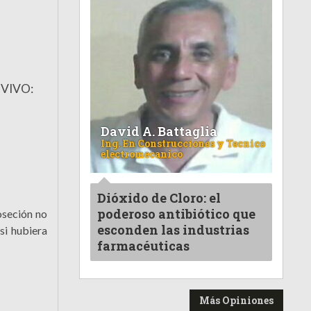
 VIVO:
David A. Battaglia
Ing. En Construcciones y Tecnico
electromecanico
Dióxido de Cloro: el
poderoso antibiótico que
oseción no
esconden las industrias
si hubiera
farmacéuticas
Más Opiniones