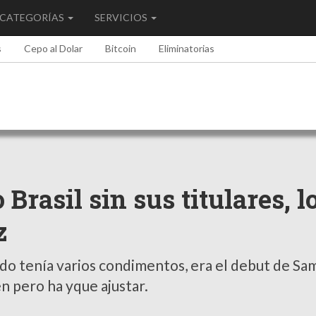
CATEGORÍAS
SERVICIOS
s
Cepo al Dolar
Bitcoin
Eliminatorias
Brasil sin sus titulares, l
z
tido tenía varios condimentos, era el debut de Sam
en pero ha yque ajustar.