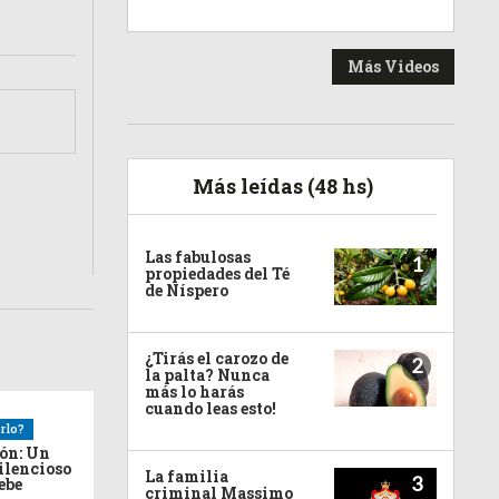
Más Videos
Más leídas (48 hs)
Las fabulosas
1
propiedades del Té
de Níspero
¿Tirás el carozo de
2
la palta? Nunca
más lo harás
cuando leas esto!
rlo?
ión: Un
ilencioso
La familia
3
debe
criminal Massimo