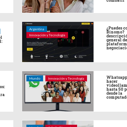
combatir
¿Puedes co
Argentina
Binomo?
Innovación y Tecnología
descripci
el
general de
l:
plataform
negociaci
Whatsapp
Mundo
Innovación y Tecnología
hacer
videollam
os:
hasta 50 
desde la
ara
computad