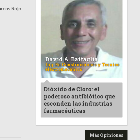
arcos Rojo
David A. Battaglia
Ing. En Construcciones y Tecnico
electromecanico
Dióxido de Cloro: el
poderoso antibiótico que
esconden las industrias
farmacéuticas
Más Opiniones