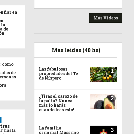
nfiar en
Más Videos
ón
 la
a de
ón
Más leídas (48 hs)
: como
Las fabulosas
1
adas de
propiedades del Té
personas
de Níspero
ora
¿Tirás el carozo de
2
la palta? Nunca
más lo harás
cuando leas esto!
virus
La familia
3
ir hasta
criminal Massimo