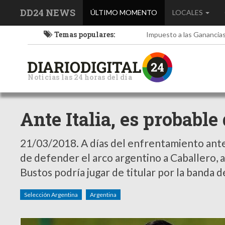
DD24 NEWS
(current)
ÚLTIMO MOMENTO
LOCALES
Temas populares:
Impuesto a las Ganancia
Noticias las 24 horas del día
Ante Italia, es probable
21/03/2018.
A días del enfrentamiento ante 
de defender el arco argentino a Caballero, 
Bustos podría jugar de titular por la banda 
Selección Argentina
Argentina