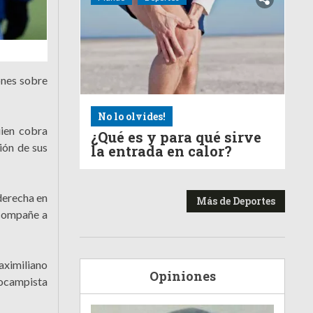
ones sobre
No lo olvides!
uien cobra
¿Qué es y para qué sirve
ión de sus
la entrada en calor?
 derecha en
Más de Deportes
acompañe a
Maximiliano
Opiniones
iocampista