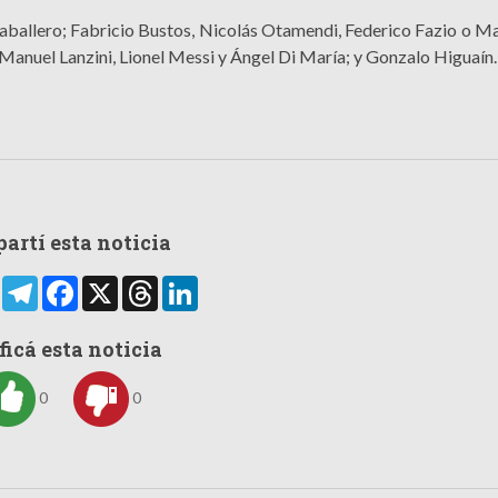
Caballero; Fabricio Bustos, Nicolás Otamendi, Federico Fazio o M
 Manuel Lanzini, Lionel Messi y Ángel Di María; y Gonzalo Higuaín.
artí esta noticia
rtir
WhatsApp
Telegram
Facebook
X
Threads
LinkedIn
ficá esta noticia
0
0