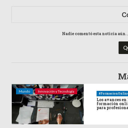
C
Nadie comentó esta noticia aún. 
Q
Má
Mundo
Innovación y Tecnología
#FormacionOnlin
Los avances en 
formación onl
para profesion