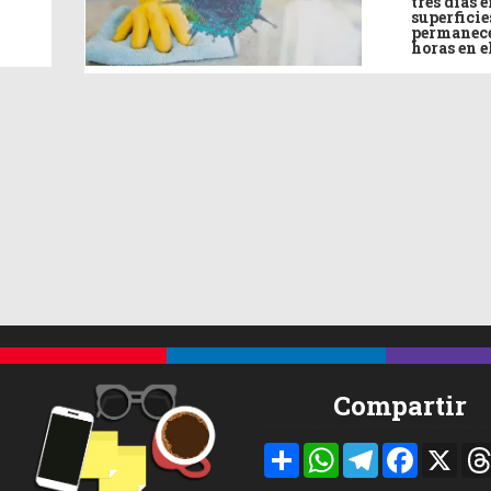
tres días e
superficie
permanece
horas en e
Compartir
Compartir
WhatsApp
Telegram
Facebook
X