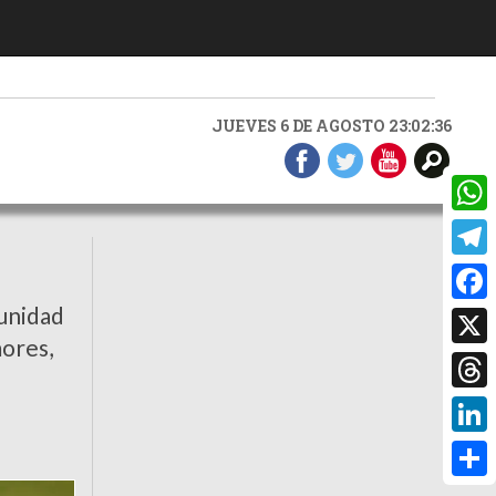
JUEVES 6 DE AGOSTO 23:02:38
What
Teleg
Faceb
tunidad
mores,
X
Threa
Linke
Compa