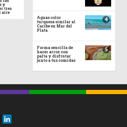
n las
s y
r tres
l aire
Aguas color
4
turquesa similar al
Caribe en Mar del
Plata
Forma sencilla de
5
hacer arroz con
palta y disfrutar
junto a tus comidas
Threads
LinkedIn