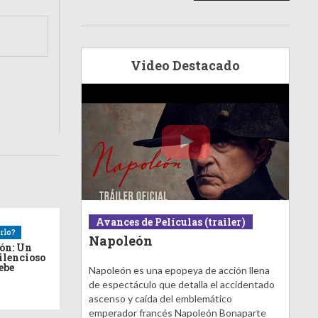
Video Destacado
Avances de Películas (trailer)
rlo?
Napoleón
ión: Un
ilencioso
debe
Napoleón es una epopeya de acción llena
de espectáculo que detalla el accidentado
ascenso y caída del emblemático
emperador francés Napoleón Bonaparte