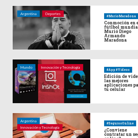
Argentina
Deportes
#MurioMaradona
Conmoción en 
fútlbol mundia
Murió Diego
Armando
Maradona
Mundo
Innovación y Tecnología
#App #Videos
Edición de vide
las mejores
aplicaciones p
tu celular
Argentina
#SegurosOnline
Innovación y Tecnología
¿Conviene
contratar un s