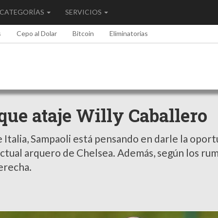
CATEGORÍAS
SERVICIOS
s
Cepo al Dolar
Bitcoin
Eliminatorias
 que ataje Willy Caballero
Italia, Sampaoli está pensando en darle la opor
actual arquero de Chelsea. Además, según los ru
derecha.