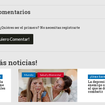
omentarios
¿Quiéres ser el primero? No necesitas registrarte
uiero Comentar!
s noticias!
Mundo
Salud y Bienestar
e
¿Cómo hace
la
La depres
ine
enemigo s
ales
al que se 
combatir