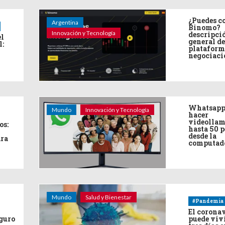
¿Puedes co
Argentina
Binomo?
Innovación y Tecnología
descripci
el
general de
l:
plataform
negociaci
Whatsapp
Mundo
Innovación y Tecnología
hacer
videollam
os:
hasta 50 
desde la
ara
computad
Mundo
Salud y Bienestar
#Pandemia
El corona
eguro
puede viv