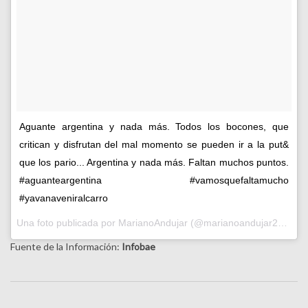
Aguante argentina y nada más. Todos los bocones, que
critican y disfrutan del mal momento se pueden ir a la put&
que los pario... Argentina y nada más. Faltan muchos puntos.
#aguanteargentina #vamosquefaltamucho
#yavanaveniralcarro
Una foto publicada por MarianoAndujar (@marianoandujar21) el
1
Fuente de la Información:
Infobae