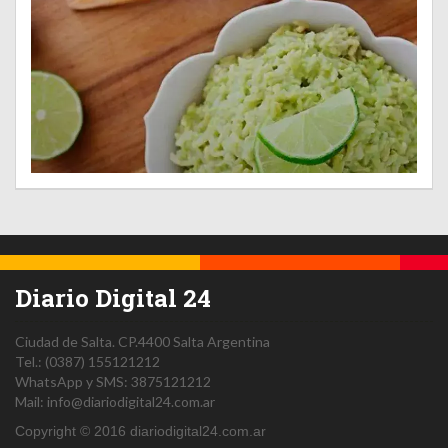
Diario Digital 24
Ciudad de Salta.
CP.4400
Salta
Argentina
Tel.:
(0387) 155121212
WhatsApp y SMS: 3875121212
Mail:
info@diariodigital24.com.ar
Copyright © 2016 diariodigital24.com.ar