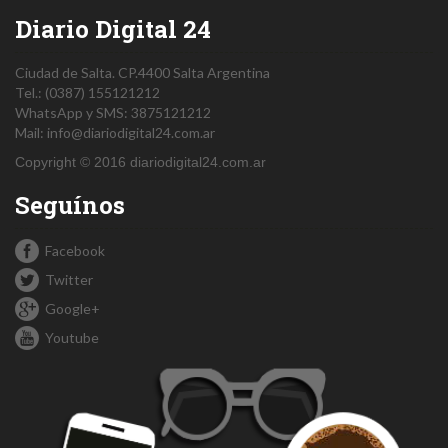
Diario Digital 24
Ciudad de Salta.
CP.4400
Salta
Argentina
Tel.:
(0387) 155121212
WhatsApp y SMS: 3875121212
Mail:
info@diariodigital24.com.ar
Copyright © 2016 diariodigital24.com.ar
Seguínos
Facebook
Twitter
Google+
Youtube