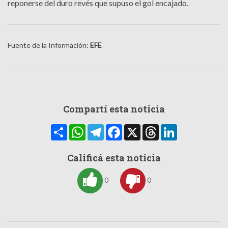
reponerse del duro revés que supuso el gol encajado.
Fuente de la Información:
EFE
Compartí esta noticia
Compartir
WhatsApp
Telegram
Facebook
X
Threads
LinkedIn
Calificá esta noticia
0
0