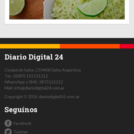
Diario Digital 24
Ciudad de Salta.
CP.4400
Salta
Argentina
Tel.:
(0387) 155121212
WhatsApp y SMS: 3875121212
Mail:
info@diariodigital24.com.ar
Copyright © 2016 diariodigital24.com.ar
Seguínos
Facebook
Twitter