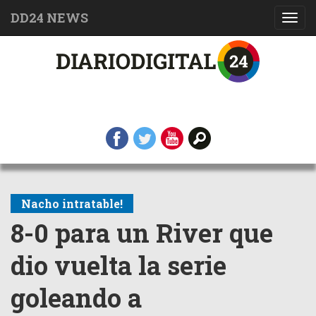
DD24 NEWS
Toggl
navig
Nacho intratable!
8-0 para un River que
dio vuelta la serie
goleando a