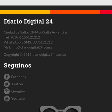
Diario Digital 24
Ciudad de Salta.
CP.4400
Salta
Argentina
Tel.:
(0387) 155121212
WhatsApp y SMS: 3875121212
Mail:
info@diariodigital24.com.ar
Copyright © 2016 diariodigital24.com.ar
Seguínos
Facebook
Twitter
Google+
Youtube