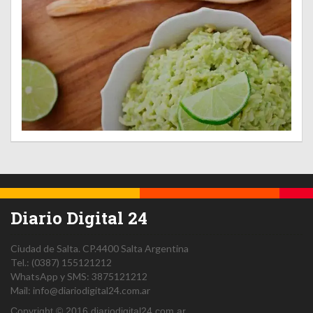
Diario Digital 24
Ciudad de Salta.
CP.4400
Salta
Argentina
Tel.:
(0387) 155121212
WhatsApp y SMS: 3875121212
Mail:
info@diariodigital24.com.ar
Copyright © 2016 diariodigital24.com.ar